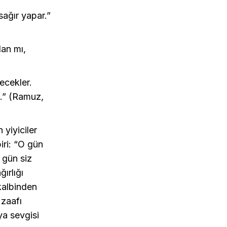
sağır yapar.”
dan mı,
ecekler.
k.” (Ramuz,
 yiyiciler
iri: “O gün
 gün siz
ğırlığı
kalbinden
 zaafı
ya sevgisi