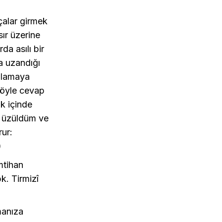
çalar girmek
sır üzerine
a asılı bir
ra uzandığı
ağlamaya
şöyle cevap
uk içinde
e üzüldüm ve
ur:
)
mtihan
k. Tirmizî
manıza