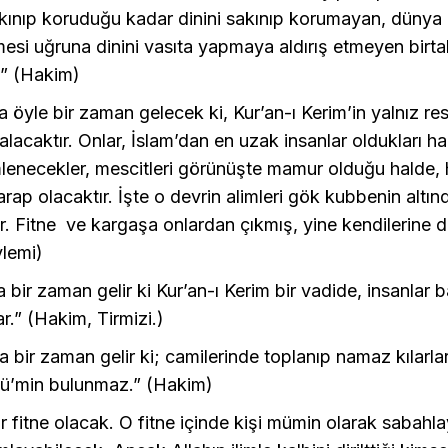
akınıp koruduğu kadar dinini sakınıp korumayan, dünya i
esi uğruna dinini vasıta yapmaya aldırış etmeyen birta
.” (Hakim)
ra öyle bir zaman gelecek ki, Kur’an-ı Kerim’in yalnız res
kalacaktır. Onlar, İslam’dan en uzak insanlar oldukları ha
imlenecekler, mescitleri görünüşte mamur olduğu halde,
ap olacaktır. İşte o devrin alimleri gök kubbenin altınd
ir. Fitne ve kargaşa onlardan çıkmış, yine kendilerine d
lemi)
a bir zaman gelir ki Kur’an-ı Kerim bir vadide, insanlar 
ar.” (Hakim, Tirmizi.)
ra bir zaman gelir ki; camilerinde toplanıp namaz kılarla
mü’min bulunmaz.” (Hakim)
bir fitne olacak. O fitne içinde kişi mümin olarak sabahl