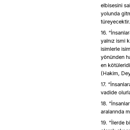
elbisesini s
yolunda gitm
türeyecektir
16. “İnsanla
yalnız ismi 
isimlerle is
yönünden har
en kötülerid
(Hakim, Dey
17. “İnsanlar
vadide olurl
18. “İnsanla
aralarında 
19. “İlerde 