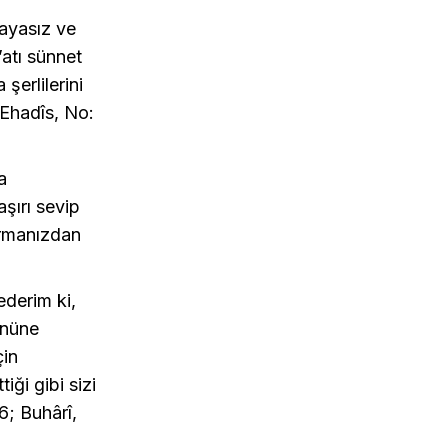
hayasız ve
’atı sünnet
 şerlilerini
 Ehadîs, No:
a
şırı sevip
urmanızdan
ederim ki,
önüne
çin
iği gibi sizi
6; Buhârî,