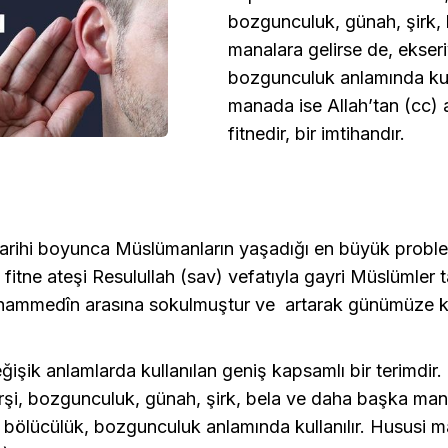
bozgunculuk, günah, şirk,
manalara gelirse de, ekser
bozgunculuk anlamında kull
manada ise Allah’tan (cc) 
fitnedir, bir imtihandır.
 tarihi boyunca Müslümanların yaşadığı en büyük probl
u fitne ateşi Resulullah (sav) vefatıyla gayri Müslümler 
ammedîn arasına sokulmuştur ve artarak günümüze 
ğişik anlamlarda kullanılan geniş kapsamlı bir terimdir. 
rşi, bozgunculuk, günah, şirk, bela ve daha başka mana
 bölücülük, bozgunculuk anlamında kullanılır. Hususi 