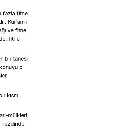
 fazla fitne
r. Kur’an-ı
ğı ve fitne
e, fitne
n bir tanesi
u konuyu o
ler
ir kısmı
arı-mülkleri;
ın nezdinde