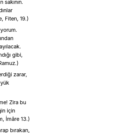
n sakının.
dınlar
, Fiten, 19.)
rüyorum.
sından
ayılacak.
dığı gibi,
 Ramuz.)
rdiği zarar,
üyük
me! Zira bu
in için
m, İmâre 13.)
arap bırakan,