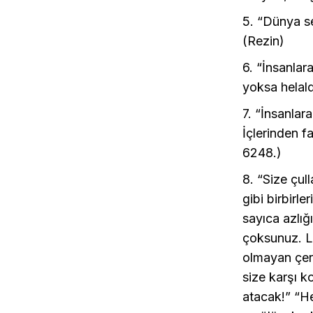
5. “Dünya se
(Rezin)
6. “İnsanlar
yoksa helal
7. “İnsanlar
İçlerinden 
6248.)
8. “Size çul
gibi birbirl
sayıca azlığ
çoksunuz. Lak
olmayan çer
size karşı k
atacak!” “He