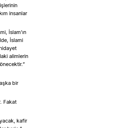
şlerinin
kım insanlar
mi, İslam’ın
lde, İslami
 hidayet
aki alimlerin
önecektir.”
başka bir
r. Fakat
ayacak, kafir