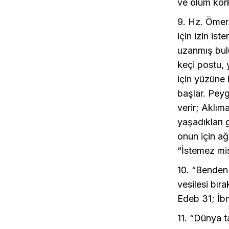
ve ölüm kor
9. Hz. Ömer 
için izin ist
uzanmış bulu
keçi postu, 
için yüzüne 
başlar. Peyg
verir; Aklım
yaşadıkları 
onun için a
“İstemez mis
10. “Benden 
vesilesi bır
Edeb 31; İbn
11. “Dünya t