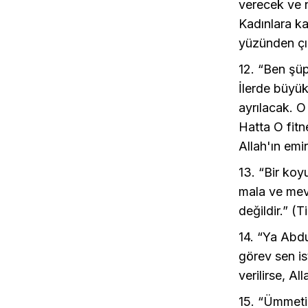
verecek ve 
Kadınlara ka
yüzünden çık
12. “Ben şüp
İlerde büyük
ayrılacak. O
Hatta O fitn
Allah'ın emi
13. “Bir koy
mala ve mev
değildir.” (T
14. “Ya Abdu
görev sen is
verilirse, A
15. “Ümmetim