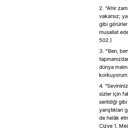
2. “Ahir zam
vakarsız; ya
gibi görürler
musallat ede
502.)
3. “Ben, ben
tapmanızdan
dünya malın
korkuyorum.
4. “Sevinini
sizler için 
serildiği gi
yarıştıkları 
de helâk et
Cizye 1, Meğ