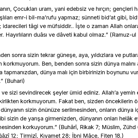
anın, Çocukları uram, yani edebsiz ve hırçın; gençleri 
şlıları emr-i bil-ma’rufu yapmaz; sünneti bid’at gibi, bid
; idarecileri tâgi ve müfsiddir.. İşte o zaman Allah onlara
r. Hayırlıların duâsı ve dâveti kabul olmaz.” (Ramuz-ul
den sonra sizin tekrar güneşe, aya, yıldızlara ve putlar
 korkmuyorum. Ben, benden sonra sizin dünya malını a
a tapmanızdan, dünya malı için birbirinizin boynunu v
” (Buhari)
z ve sizi sevindirecek şeyler ümid ediniz. Allah’a yemin 
fakirlikten korkmuyorum. Fakat ben, sizden öncekilerin 
bi dünyanın sizin önünüze serilmesinden, onların dünya i
gibi sizin de yarışa girmenizden, dünyanın onları helâk ett
mesinden korkuyorum.” (Buhârî, Rikak 7; Müslim, Zühd 
âzî 12; Tirmizî, Kıyamet 28; İbni Mâce, Fiten 18.)