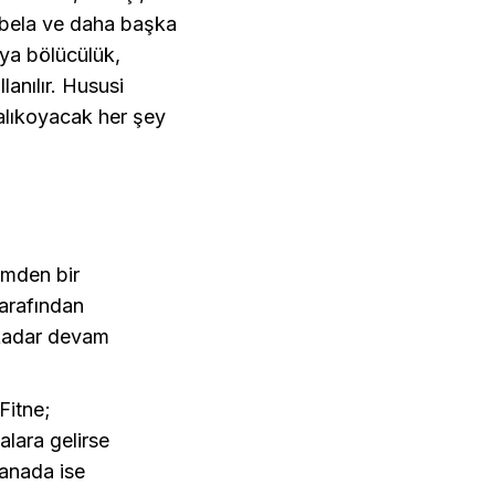
 bela ve daha başka
iya bölücülük,
anılır. Hususi
alıkoyacak her şey
emden bir
tarafından
kadar devam
Fitne;
lara gelirse
manada ise