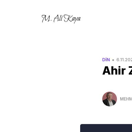
•
DİN
6.11.20
Ahir 
MEHM