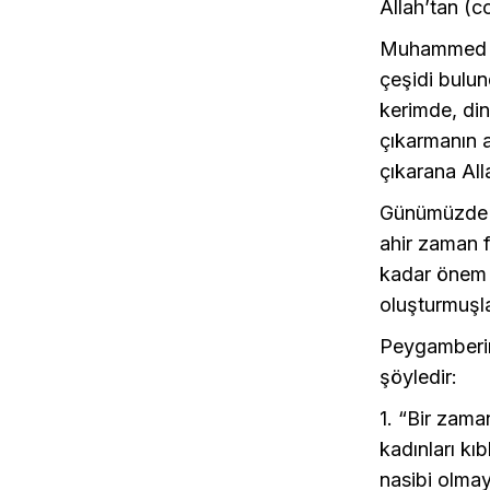
Allah’tan (cc
Muhammed Had
çeşidi bulun
kerimde, din
çıkarmanın a
çıkarana All
Günümüzde Al
ahir zaman f
kadar önem v
oluşturmuşla
Peygamberimi
şöyledir:
1. “Bir zaman
kadınları kıb
nasibi olmay