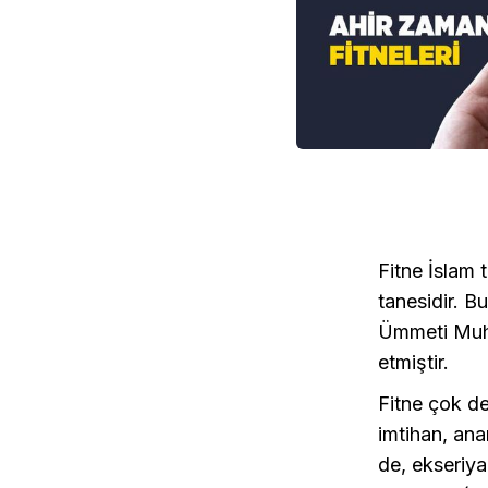
Fitne İslam
tanesidir. B
Ümmeti Muh
etmiştir.
Fitne çok de
imtihan, ana
de, ekseriya