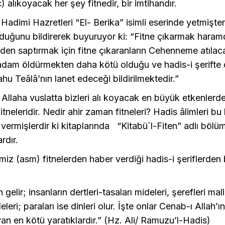
) alıkoyacak her şey fitnedir, bir imtihandır.
imi Hazretleri “El- Berika” isimli eserinde yetmişten
duğunu bildirerek buyuruyor ki: “Fitne çıkarmak haramdı
den saptırmak için fitne çıkaranların Cehenneme atılaca
dam öldürmekten daha kötü olduğu ve hadis-i şerifte d
ahu Teâlâ’nın lanet edeceği bildirilmektedir.”
laha vuslatta bizleri alı koyacak en büyük etkenlerde
itneleridir. Nedir ahir zaman fitneleri? Hadis âlimleri b
ermişlerdir ki kitaplarında “Kitabü`l-Fiten” adlı bölüm
rdır.
z (asm) fitnelerden haber verdiği hadis-i şeriflerden b
 gelir; insanların dertleri-tasaları mideleri, şerefleri mall
leleri; paraları ise dinleri olur. İşte onlar Cenab-ı Allah’
an en kötü yaratıklardır.” (Hz. Ali/ Ramuzu’l-Hadis)