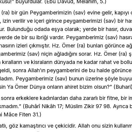
kusu!” buyurdular. (Ebû Dâvûd, Melâhim, 5.)
(ra) bir gün Peygamberimizin (sav) evine gelir, kapıyı 
er, izin verilir ve içeri girince peygamberimizi (sav) bir ha
r. Bulunduğu odada eşya olarak; yerde bir hasır, duvard
yerde de bir su ibriği vardır. Peygamberimiz (sav) hası
hasırın izleri çıkmıştır. Hz. Ömer (ra) bunları görünce 
amberimiz (sav) niçin ağladığını sorar. Hz. Ömer (ra) 
a kıralların ve kisraların dünyada ne kadar rahat ve boll
geldi, sonra Allah’ın peygamberini de bu halde görünc
ğladım. Peygamberimiz (sav) bunun üzerine şöyle buyur
in Ya Ömer Dünya onların ahiret bizim olsun?” (Buhari
sonra erkeklere kadınlardan daha zararlı bir fitne, bir i
akmadım.” (Buhârî Nikâh 17; Müslim Zikir 97 98. Ayrıca b
i Mâce Fiten 31.)
atlı, göz kamaştırıcı ve çekicidir. Allah onu sizin kullan