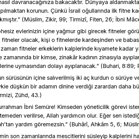
nasıl davranacağınıza bakacaktır. Dünyaya aldanmakta
pılmaktan korunun. Çünkü İsrail oğullarında ilk fitne ka
mıştır.” (Müslim, Zikir, 99; Tirmizî, Fiten, 26; İbni Mâce
hesiz evlerinizin içine yağmur gibi girecek fitneler gö
 fitneler olacak, kişi o fitnelerde kardeşinden ve baba
 zaman fitneler erkeklerin kalplerinde kıyamete kadar y
e zamanında bir kimse, zinakâr kadının zinasıyla ayıplan
rlerine uymasından dolayı ayıplanacak.” (Buhari, 8:89;
un sürüsünün içine salıverilmiş iki aç kurdun o sürüye ve
kie düşkün bir adamın dinine verdiği zarardan daha b
irmizi, Zühd, 43.)
rrahman İbni Semüre! Kimseden yöneticilik görevi iste
temeden verilirse, Allah yardımcın olur. Eğer sen istediğ
llah’tan yardım göremezsin.” (Buhârî, Ahkâm 5, 6; Müsli
in son zamanlarında mescitlerini süsleyip kalplerini h