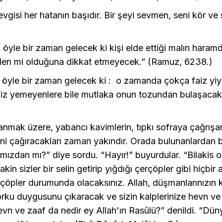
vgisi her hatanın başıdır. Bir şeyi sevmen, seni kör ve 
a öyle bir zaman gelecek ki kişi elde ettiği malın haram
den mi olduğuna dikkat etmeyecek.” (Ramuz, 6238.)
a öyle bir zaman gelecek ki : o zamanda çokça faiz yiy
faiz yemeyenlere bile mutlaka onun tozundan bulaşaca
lanmak üzere, yabancı kavimlerin, tıpkı sofraya çağrışan
erini çağıracakları zaman yakındır. Orada bulunanlardan b
ımızdan mı?” diye sordu. “Hayır!” buyurdular. “Bilakis o
in sizler bir selin getirip yığdığı çerçöpler gibi hiçbir a
çöpler durumunda olacaksınız. Allah, düşmanlarınızın 
orku duygusunu çıkaracak ve sizin kalplerinize hevn ve
vn ve zaaf da nedir ey Allah'ın Rasûlü?” denildi. “Dün