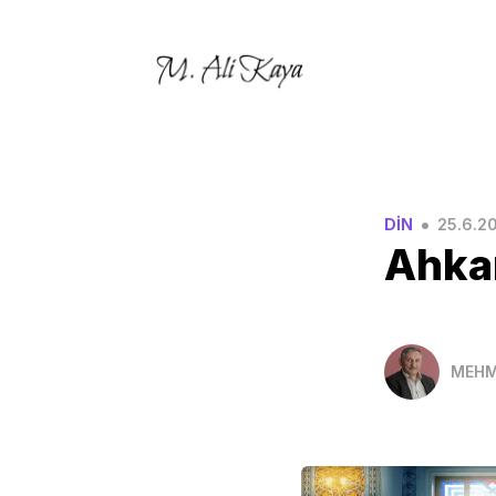
•
DİN
25.6.20
Ahkam
MEHM