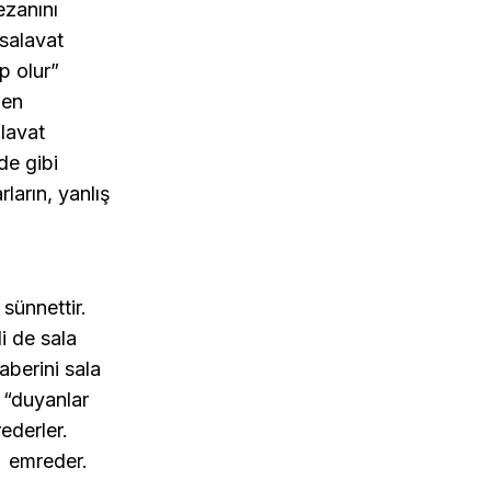
ezanını
 salavat
p olur”
den
lavat
de gibi
ların, yanlış
sünnettir.
i de sala
aberini sala
 “duyanlar
rederler.
” emreder.