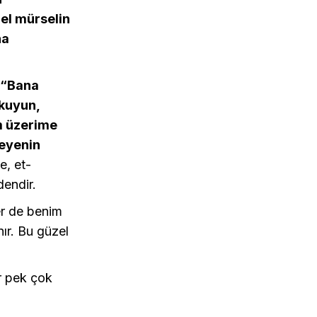
el mürselin
na
“Bana
kuyun,
im üzerime
meyenin
e, et-
dendir.
ler de benim
nır. Bu güzel
r pek çok