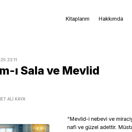
Kitaplarım
Hakkımda
25 23:11
-ı Sala ve Mevlid
ET ALİ KAYA
“Mevlid-i nebevi ve mirac
nafi ve güzel adettir. Müst