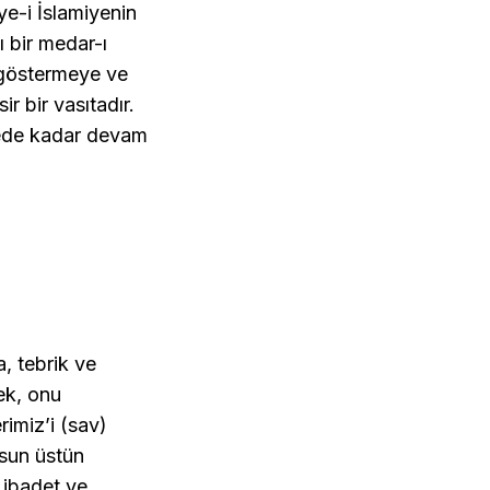
ye-i İslamiyenin
ı bir medar-ı
 göstermeye ve
r bir vasıtadır.
ede kadar devam
a, tebrik ve
ek, onu
imiz’i (sav)
lsun üstün
l ibadet ve