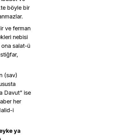
te böyle bir
 anmazlar.
ir ve ferman
kleri nebisi
 ona salat-ü
stiğfar,
n (sav)
hususta
ra Davut” ise
raber her
alid-i
eyke ya
ü