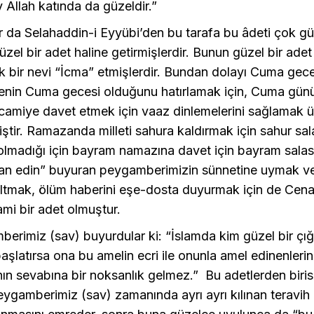
Allah katında da güzeldir.”
 da Selahaddin-i Eyyübi’den bu tarafa bu âdeti çok gü
güzel bir adet haline getirmişlerdir. Bunun güzel bir ad
ek bir nevi “İcma” etmişlerdir. Bundan dolayı Cuma gec
enin Cuma gecesi olduğunu hatırlamak için, Cuma gü
i camiye davet etmek için vaaz dinlemelerini sağlamak
miştir. Ramazanda milleti sahura kaldırmak için sahur sa
olmadığı için bayram namazına davet için bayram salas
lan edin” buyuran peygamberimizin sünnetine uymak 
ğaltmak, ölüm haberini eşe-dosta duyurmak için de Cena
lami bir adet olmuştur.
erimiz (sav) buyurdular ki: “İslamda kim güzel bir çığı
aşlatırsa ona bu amelin ecri ile onunla amel edinenlerin
anın sevabına bir noksanlık gelmez.” Bu adetlerden birisi
ygamberimiz (sav) zamanında ayrı ayrı kılınan teravih