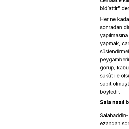
cemaatle kıl
bid’attir” de
Her ne kada
sonradan di
yapılmasına 
yapmak, cami
süslendirmek
peygamberim
görüp, kabul
sükût ile ol
sabit olmuşt
böyledir.
Sala nasıl 
Salahaddin-i
ezandan sonr