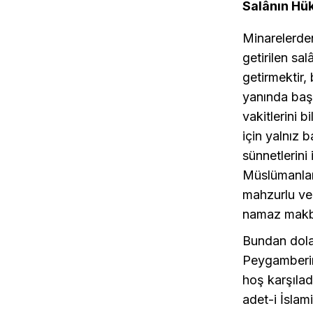
Salânın H
Minarelerde
getirilen sa
getirmektir,
yanında başk
vakitlerini 
için yalnız 
sünnetlerini
Müslümanlar
mahzurlu ve 
namaz makbu
Bundan dola
Peygamberim
hoş karşıladı
adet-i İslam