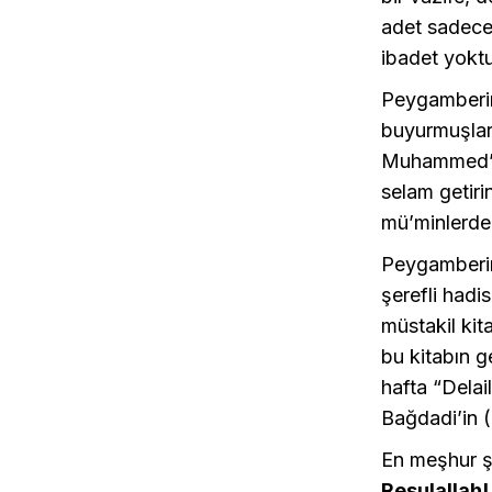
adet sadece 
ibadet yoktu
Peygamberimi
buyurmuşlard
Muhammed’e (
selam getiri
mü’minlerden
Peygamberimi
şerefli hadi
müstakil kit
bu kitabın g
hafta “Delai
Bağdadi’in (r
En meşhur şe
Resulallah!