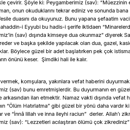
kle çevirir. Şöyle ki: Peygamberimiz (sav): “Müezzinin 
zaman, onun okuduklarını tekrar ediniz ve sonunda bana
esile duasını da okuyunuz. Bunu yapana şefaatim vaci
ahaddin-i Eyyubi bu hadis-i şerife iktidaen “Minareler
iz’in (sav) dışında kimseye dua okunmaz” diyerek Sa
eder ve başka şekilde yapılacak olan dua, gazel, kasi
klar. Böylece güzel bir adet başlatırken pek çok istismar
ın önünü keser. Şimdiki hali ile kalır.
ı vermek, komşulara, yakınlara vefat haberini duyurmak 
iz (sav) bunu emretmişlerdir. Bu duyurmanın en güzel
 arkasından ilan etmektir. Namaz vakti dışında vefat h
ın “Ölüm Hatırlatma” gibi güzel bir yönü daha vardır ki
r ve “İnnâ lillah ve inna ileyhi raciun” derler. Allah’ı zik
z (sav): “Lezzetleri acılaştıran ölümü çok zikrediniz