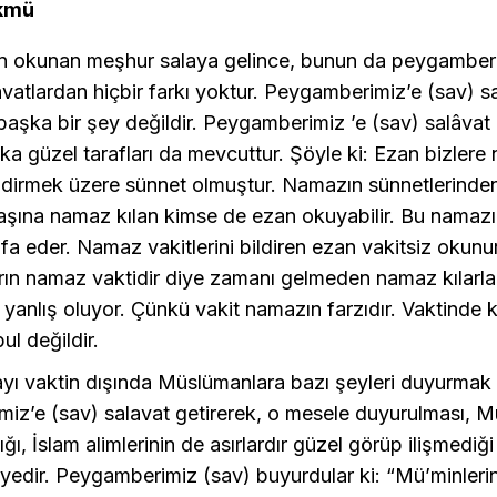
ükmü
n okunan meşhur salaya gelince, bunun da peygamberi
lâvatlardan hiçbir farkı yoktur. Peygamberimiz’e (sav) s
 başka bir şey değildir. Peygamberimiz ’e (sav) salâvat
a güzel tarafları da mevcuttur. Şöyle ki: Ezan bizler
bildirmek üzere sünnet olmuştur. Namazın sünnetlerinde
başına namaz kılan kimse de ezan okuyabilir. Bu namaz
 ifa eder. Namaz vakitlerini bildiren ezan vakitsiz okunu
ın namaz vaktidir diye zamanı gelmeden namaz kılarlar
yanlış oluyor. Çünkü vakit namazın farzıdır. Vaktinde 
l değildir.
yı vaktin dışında Müslümanlara bazı şeyleri duyurmak 
iz’e (sav) salavat getirerek, o mesele duyurulması, M
ğı, İslam alimlerinin de asırlardır güzel görüp ilişmediği
iyedir. Peygamberimiz (sav) buyurdular ki: “Mü’minleri