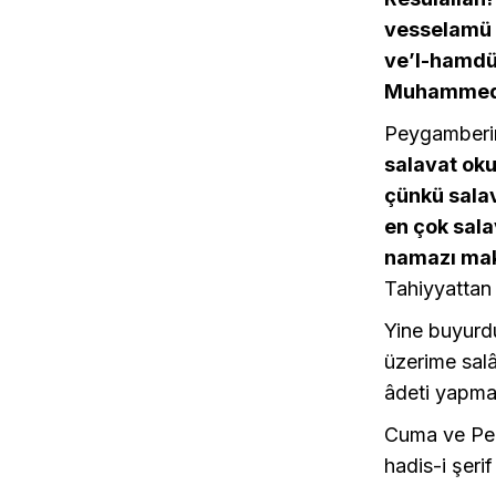
vesselamü a
ve’l-hamdü 
Muhammedin
Peygamberim
salavat ok
çünkü salav
en çok sala
namazı mak
Tahiyyattan 
Yine buyurdu
üzerime salâ
âdeti yapmak
Cuma ve Per
hadis-i şerif