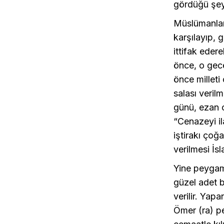
gördüğü şey 
Müslümanlar
karşılayıp, 
ittifak eder
önce, o gec
önce millet
salası veril
günü, ezan 
“Cenazeyi i
iştirakı ço
verilmesi İs
Yine peygamb
güzel adet b
verilir. Yap
Ömer (ra) pe