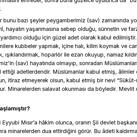
ınmasını emreder, sonra buna güzelce uyulunca da “bu 
r.
r bunu bazı şeyler peygamberimiz (sav) zamanında yo
nî, hayatın yaşanmasına sebep olduğu, sünnetin ve far
yardımcı olduğu için güzel adet olarak kabul edilmiştir
lere kubbeler yapmak, içine halı, kilim koymak ve cam
, ışıklandırmak, hoparlör ile ezan okuyup, namaz kıldı
iz’in (sav) hayatında olmayıp, sonradan Müslümanlar
 ettiği adetlerdendir. Müslümanlar kabul etmiş, âlimler 
sun, itiraz etmeyerek olsun, kabul etmiş bir nevi “Sükût
ur. Minarelerden salavat okunması da böyledir. Mevlit
başlamıştır?
 Eyyubi Mısır’a hâkim olunca, oranın Şii devlet başkan
a minarelerden dua ettirdiğini görür. Bu âdeti kaldırma