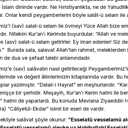
İslam dininde vardır. Ne Hıristiyanlıkta, ne de Yahudilik
r. Onlar kendi peygamberlerini böyle salât-ü selam ile
z’i (sav) salat-ü selam ile övmeyi Yüce Allah bize em
ır. Nitekim Kur’an’ı Kerimde buyurdular: “Allah ve mele
asv) salat-ü selam getirirler. Ey iman edenler! Siz de
n.” Burada sala, salavat Allah’tan rahmet, meleklerden i
 de dua ve şefaat talebi anlamındadır.
z’e (sav) salâvatın nasıl getirileceği Peygamberimiz’i
slerinde ve değerli âlimlerimizin kitaplarında vardır. Bu 
aplar yazılmıştır. “Delail-i Hayrat” en meşhurlarıdır. “Ka
enişçe bir şerhidir. Meşayih, Kur’an’ı Kerim hatmi ile be
l” hatmi de yaparlardı. Bu konuda Mevlana Ziyaeddin H
a) “Câliyetül-Ekdar” isimli bir eseri de vardır.
kliyle salâvat şöyle okunur:
“Esselatü vesselamü al
 Esselatü vesselamü aleyke ya Habiballah! Esselat