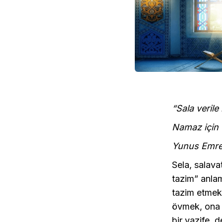
“Sala verile
Namaz için 
Yunus Emr
Sela, salavat
tazim” anlam
tazim etmek
övmek, ona s
bir vazife, d