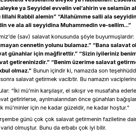
leyke ya Seyyidel evvelin vel’ahirin ve selamün al
lillahi Rabbil alemin” “Allahümme salli ala seyyidi
 ve ala ali seyyidina Muhammedin ve-sellim...”
iz’de (sav) salavat konusunda şöyle buyurmuşlardır:
umayan cennetin yolunu bulamaz.” “Bana salavat o
at günahlar için mağfirettir.” “Sizin iyileriniz ben
vat getireninizdir.” “Benim üzerime salavat getir
bul olmaz.”
Bunun içindir ki, namazda son teşehhüdd
sonra salavat getirmek vacibtir. Bu namazın vaciplerin
lar: “İki mü’min karşılaşır, el sıkışır ve musafaha eder
vat getirirlerse, ayrılmalarından önce günahları bağışla
 mü’minler için ne kadar güzeldir, ne kadar hoştur.”
şembe günü çok çok salavat getirmenin faziletine dai
 varid olmuştur. Bunu da erbabı çok iyi bilir.