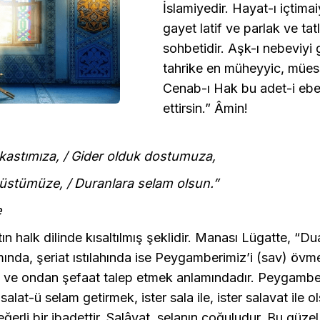
İslamiyedir. Hayat-ı içtimai
gayet latif ve parlak ve tatl
sohbetidir. Aşk-ı nebeviyi
tahrike en müheyyic, müessi
Cenab-ı Hak bu adet-i eb
ettirsin.” Âmin!
 kastımıza, / Gider olduk dostumuza,
üstümüze, / Duranlara selam olsun.”
e
ın halk dilinde kısaltılmış şeklidir. Manası Lügatte, “Du
ında, şeriat ıstılahında ise Peygamberimiz’i (sav) övm
 ve ondan şefaat talep etmek anlamındadır. Peygamber
alat-ü selam getirmek, ister sala ile, ister salavat ile o
eğerli bir ibadettir. Salâvat, selanın çoğuludur. Bu güze