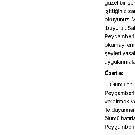
güzel bir şe
işittiğiniz 
okuyunuz. V
buyurur. Sal
Peygamberim
okumayı emr
şeyleri yasa
uygulanmalar
Özetle:
1. Ölüm ilan
Peygamberim
verdirmek ve
ile duyurman
ölümü hatırla
Peygamberimi