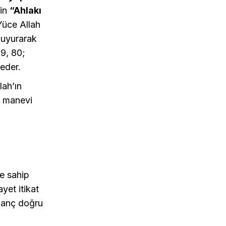
çin
“Ahlakı
Yüce Allah
buyurarak
69, 80;
eder.
ah’ın
ve manevi
re sahip
yet itikat
inanç doğru