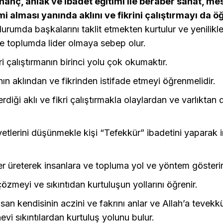
inanç, ahlak ve ibadet eğitimi ile beraber sanat, me
imi alması yanında aklını ve fikrini çalıştırmayı da 
durumda başkalarını taklit etmekten kurtulur ve yenilikle
e toplumda lider olmaya sebep olur.
kri çalıştırmanın birinci yolu çok okumaktır.
nın aklından ve fikrinden istifade etmeyi öğrenmelidir.
erdiği aklı ve fikri çalıştırmakla olaylardan ve varlıktan 
ayetlerini düşünmekle kişi “Tefekkür” ibadetini yaparak 
rler üreterek insanlara ve topluma yol ve yöntem gösterir
özmeyi ve sıkıntıdan kurtuluşun yollarını öğrenir.
 insan kendisinin aczini ve fakrını anlar ve Allah’a tevekkül
evi sıkıntılardan kurtuluş yolunu bulur.