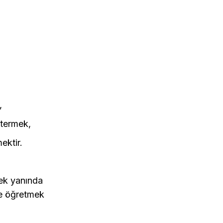
,
stermek,
ektir.
mek yanında
ve öğretmek