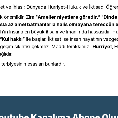
yet ve İhlası; Dünyada Hürriyet-Hukuk ve İktisadı Öğr
 önemlidir. Zira “
Ameller niyetlere göredir
.” “
Dinde
hlasla az amel batmanlarla halis olmayana tereccüh 
ah’ın insana en büyük ihsanı ve imanın da hassasıdır. H
“
Kul hakkı
” ile başlar. İktisat ise insan hayatının vazge
 geçim sıkıntısı çekmez. Maddi terakkimiz “
Hürriyet, 
ğlıdır.
 terbiyesinin esasları bunlardır.
outube Kanalıma Abone Olu