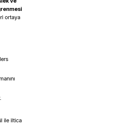
slek ve
öğrenmesi
ri ortaya
ders
imanını
.
 ile iltica