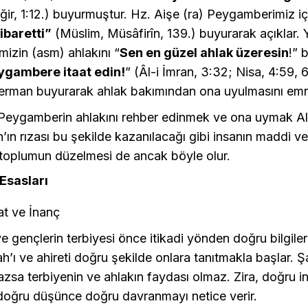
ir, 1:12.) buyurmuştur. Hz. Aişe (ra) Peygamberimiz i
ibaretti”
(Müslim, Müsâfirîn, 139.) buyurarak açıklar. 
izin (asm) ahlakını “
Sen en güzel ahlak üzeresin
!” 
ygambere itaat edin!
” (Âl-i İmran, 3:32; Nisa, 4:59, 
) ferman buyurarak ahlak bakımından ona uyulmasını emr
Peygamberin ahlakını rehber edinmek ve ona uymak All
ah’ın rızası bu şekilde kazanılacağı gibi insanın maddi 
 toplumun düzelmesi de ancak böyle olur.
Esasları
kat ve İnanç
e gençlerin terbiyesi önce itikadi yönden doğru bilgile
ah’ı ve ahireti doğru şekilde onlara tanıtmakla başlar. Şa
zsa terbiyenin ve ahlakın faydası olmaz. Zira, doğru 
doğru düşünce doğru davranmayı netice verir.