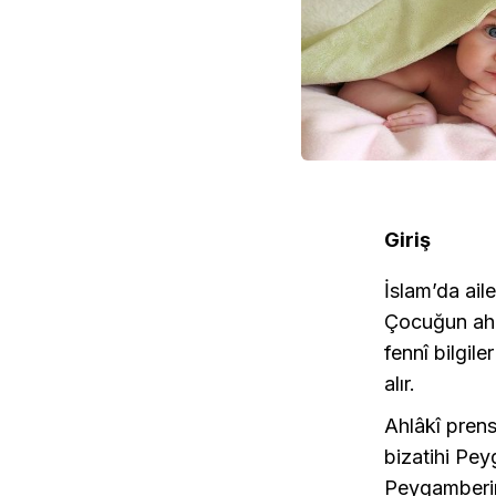
Giriş
İslam’da ail
Çocuğun ahlâ
fennî bilgile
alır.
Ahlâkî prens
bizatihi Pey
Peygamberi