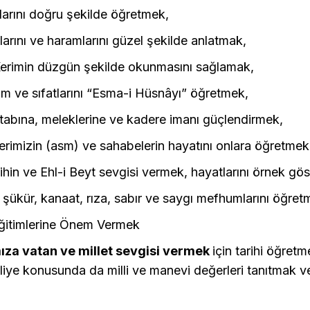
larını doğru şekilde öğretmek,
zlarını ve haramlarını güzel şekilde anlatmak,
 Kerimin düzgün şekilde okunmasını sağlamak,
isim ve sıfatlarını “Esma-i Hüsnâyı” öğretmek,
kitabına, meleklerine ve kadere imanı güçlendirmek,
rimizin (asm) ve sahabelerin hayatını onlara öğretmek
alihin ve Ehl-i Beyt sevgisi vermek, hayatlarını örnek gö
ir, şükür, kanaat, rıza, sabır ve saygı mefhumlarını öğretm
Eğitimlerine Önem Vermek
ıza vatan ve millet sevgisi vermek
için tarihi öğret
lliye konusunda da milli ve manevi değerleri tanıtmak 