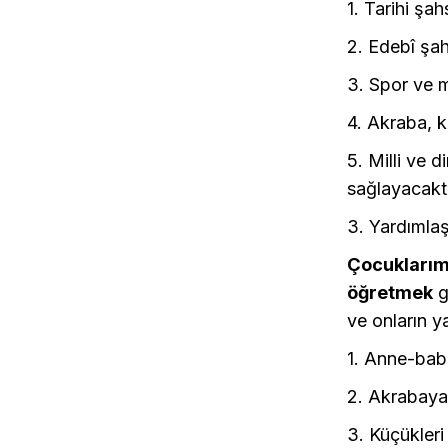
1. Tarihi şah
2. Edebî şah
3. Spor ve m
4. Akraba, k
5. Milli ve d
sağlayacaktı
3. Yardımla
Çocuklarım
öğretmek
g
ve onların y
1. Anne-baba
2. Akrabaya 
3. Küçükler