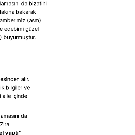
lamasını da bizatihi
lakına bakarak
gamberimiz (asm)
ve edebimi güzel
.) buyurmuştur.
esinden alır.
k bilgiler ve
 aile içinde
ulamasını da
Zira
el yaptı”