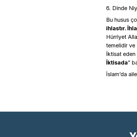
6. Dinde Ni
Bu husus çok
ihlastır. İ
Hürriyet All
temelidir ve 
İktisat eden
İktisada
” ba
İslam’da aile
Y