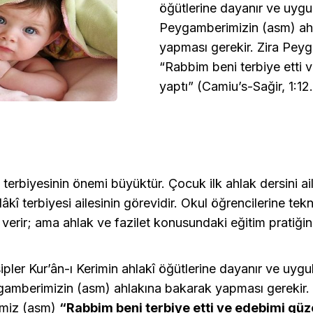
öğütlerine dayanır ve uygu
Peygamberimizin (asm) ah
yapması gerekir. Zira Pey
“Rabbim beni terbiye etti 
yaptı” (Camiu’s-Sağir, 1:12
e terbiyesinin önemi büyüktür. Çocuk ilk ahlak dersini ail
kî terbiyesi ailesinin görevidir. Okul öğrencilerine tekni
r verir; ama ahlak ve fazilet konusundaki eğitim pratiğini
ipler Kur’ân-ı Kerimin ahlakî öğütlerine dayanır ve uyg
gamberimizin (asm) ahlakına bakarak yapması gerekir. 
miz (asm)
“Rabbim beni terbiye etti ve edebimi güz