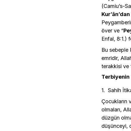
(Camiu’s-Sağ
Kur’ân’dan 
Peygamberim
över ve “
Pe
Enfal, 8:1.
Bu sebeple 
emridir, All
terakkisi ve
Terbiyenin 
1. Sahih İti
Çocukların v
olmaları, All
düzgün olma
düşünceyi, 