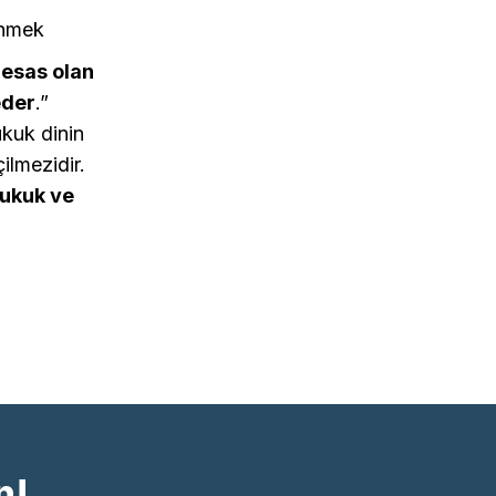
enmek
 esas olan
eder
.”
ukuk dinin
çilmezidir.
Hukuk ve
n!