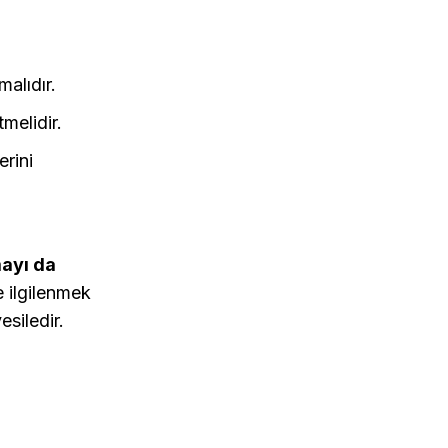
alıdır.
melidir.
erini
ayı da
e ilgilenmek
siledir.