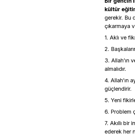
Bir gencin 
kültür eğit
gerekir. Bu 
çıkarmaya v
1. Aklı ve fi
2. Başkaları
3. Allah’ın v
almalıdır.
4. Allah’ın 
güçlendirir.
5. Yeni fiki
6. Problem ç
7. Akıllı bir
ederek her n