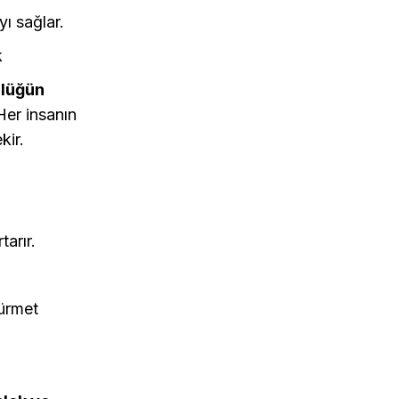
ı sağlar.
k
ülüğün
Her insanın
kir.
arır.
hürmet