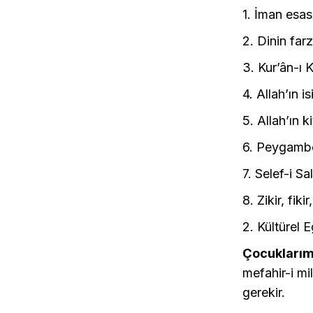
1. İman esas
2. Dinin far
3. Kur’ân-ı
4. Allah’ın 
5. Allah’ın 
6. Peygambe
7. Selef-i S
8. Zikir, fik
2. Kültürel 
Çocuklarım
mefahir-i mi
gerekir.