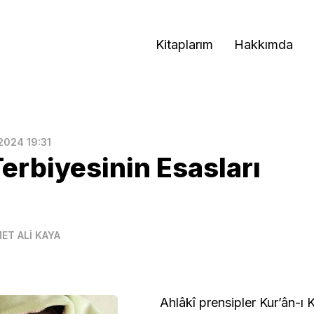
Kitaplarım
Hakkımda
.2024 19:31
Terbiyesinin Esasları
ET ALİ KAYA
Ahlâkî prensipler Kur’ân-ı 