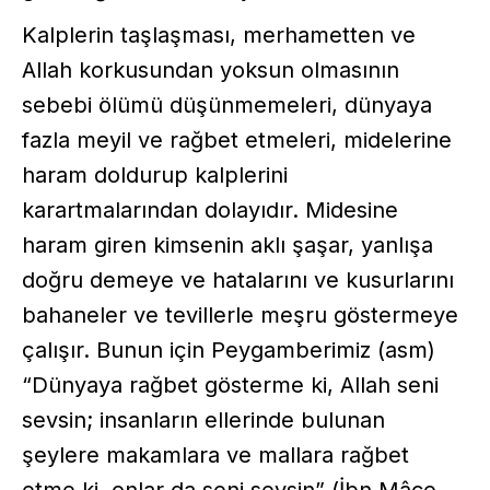
Kalplerin taşlaşması, merhametten ve
Allah korkusundan yoksun olmasının
sebebi ölümü düşünmemeleri, dünyaya
fazla meyil ve rağbet etmeleri, midelerine
haram doldurup kalplerini
karartmalarından dolayıdır. Midesine
haram giren kimsenin aklı şaşar, yanlışa
doğru demeye ve hatalarını ve kusurlarını
bahaneler ve tevillerle meşru göstermeye
çalışır. Bunun için Peygamberimiz (asm)
“Dünyaya rağbet gösterme ki, Allah seni
sevsin; insanların ellerinde bulunan
şeylere makamlara ve mallara rağbet
etme ki, onlar da seni sevsin” (İbn Mâce,