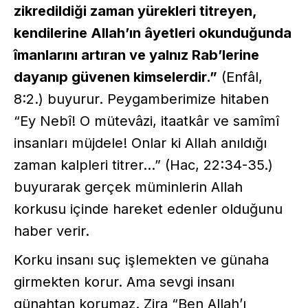
zikredildiği zaman yürekleri titreyen,
kendilerine Allah’ın âyetleri okunduğunda
îmanlarını artıran ve yalnız Rab’lerine
dayanıp güvenen kimselerdir.”
(Enfâl,
8:2.) buyurur. Peygamberimize hitaben
“Ey Nebî! O mütevâzi, itaatkâr ve samîmî
insanları müjdele! Onlar ki Allah anıldığı
zaman kalpleri titrer…” (Hac, 22:34-35.)
buyurarak gerçek müminlerin Allah
korkusu içinde hareket edenler olduğunu
haber verir.
Korku insanı suç işlemekten ve günaha
girmekten korur. Ama sevgi insanı
günahtan korumaz. Zira “Ben Allah’ı