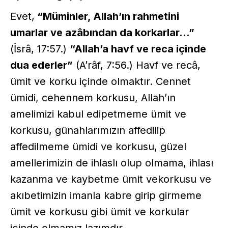
Evet,
“Müminler, Allah’ın rahmetini
umarlar ve azâbından da korkarlar...”
(İsrâ, 17:57.)
“Allah’a havf ve reca içinde
dua ederler”
(A’râf, 7:56.) Havf ve recâ,
ümit ve korku içinde olmaktır. Cennet
ümidi, cehennem korkusu, Allah’ın
amelimizi kabul edipetmeme ümit ve
korkusu, günahlarımızın affedilip
affedilmeme ümidi ve korkusu, güzel
amellerimizin de ihlaslı olup olmama, ihlası
kazanma ve kaybetme ümit vekorkusu ve
akıbetimizin imanla kabre girip girmeme
ümit ve korkusu gibi ümit ve korkular
içinde olmamız lazımdır.