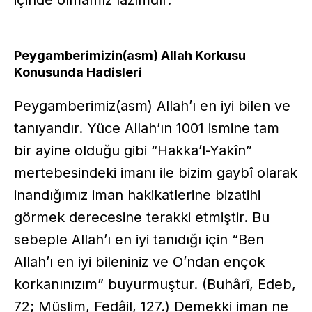
Peygamberimizin(asm) Allah Korkusu
Konusunda Hadisleri
Peygamberimiz(asm) Allah’ı en iyi bilen ve
tanıyandır. Yüce Allah’ın 1001 ismine tam
bir ayine olduğu gibi “Hakka’l-Yakîn”
mertebesindeki imanı ile bizim gaybî olarak
inandığımız iman hakikatlerine bizatihi
görmek derecesine terakki etmiştir. Bu
sebeple Allah’ı en iyi tanıdığı için “Ben
Allah’ı en iyi bileniniz ve O’ndan ençok
korkanınızım” buyurmuştur. (Buhârî, Edeb,
72; Müslim, Fedâil, 127.) Demekki iman ne