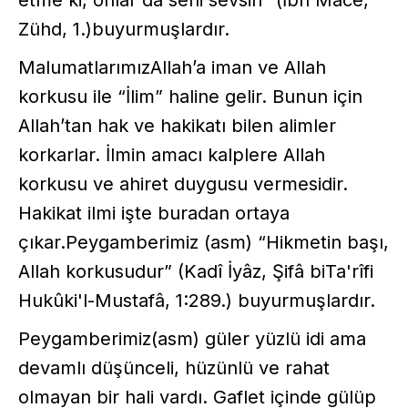
Zühd, 1.)buyurmuşlardır.
MalumatlarımızAllah’a iman ve Allah
korkusu ile “İlim” haline gelir. Bunun için
Allah’tan hak ve hakikatı bilen alimler
korkarlar. İlmin amacı kalplere Allah
korkusu ve ahiret duygusu vermesidir.
Hakikat ilmi işte buradan ortaya
çıkar.Peygamberimiz (asm) “Hikmetin başı,
Allah korkusudur” (Kadî İyâz, Şifâ biTa'rîfi
Hukûki'l-Mustafâ, 1:289.) buyurmuşlardır.
Peygamberimiz(asm) güler yüzlü idi ama
devamlı düşünceli, hüzünlü ve rahat
olmayan bir hali vardı. Gaflet içinde gülüp