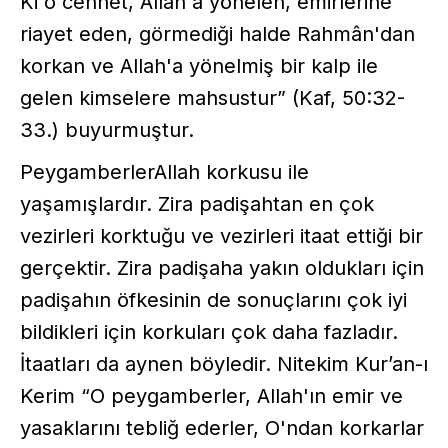
Ki o cennet, Allah'a yönelen, emirlerine
riayet eden, görmediği halde Rahmân'dan
korkan ve Allah'a yönelmiş bir kalp ile
gelen kimselere mahsustur” (Kaf, 50:32-
33.) buyurmuştur.
PeygamberlerAllah korkusu ile
yaşamışlardır. Zira padişahtan en çok
vezirleri korktuğu ve vezirleri itaat ettiği bir
gerçektir. Zira padişaha yakın oldukları için
padişahın öfkesinin de sonuçlarını çok iyi
bildikleri için korkuları çok daha fazladır.
İtaatları da aynen böyledir. Nitekim Kur’an-ı
Kerim “O peygamberler, Allah'ın emir ve
yasaklarını tebliğ ederler, O'ndan korkarlar