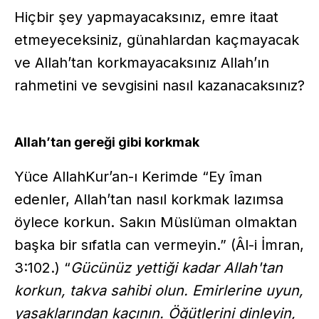
Hiçbir şey yapmayacaksınız, emre itaat
etmeyeceksiniz, günahlardan kaçmayacak
ve Allah’tan korkmayacaksınız Allah’ın
rahmetini ve sevgisini nasıl kazanacaksınız?
Allah’tan gereği gibi korkmak
Yüce AllahKur’an-ı Kerimde “Ey îman
edenler, Allah’tan nasıl korkmak lazımsa
öylece korkun. Sakın Müslüman olmaktan
başka bir sıfatla can vermeyin.” (Âl-i İmran,
3:102.) “
Gücünüz yettiği kadar Allah'tan
korkun, takva sahibi olun. Emirlerine uyun,
yasaklarından kaçının. Öğütlerini dinleyin,