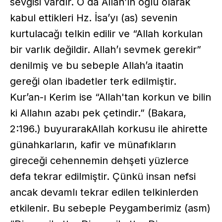
sevgisi vardır. O da Allah’ın oğlu olarak
kabul ettikleri Hz. İsa’yı (as) sevenin
kurtulacağı telkin edilir ve “Allah korkulan
bir varlık değildir. Allah’ı sevmek gerekir”
denilmiş ve bu sebeple Allah’a itaatin
gereği olan ibadetler terk edilmiştir.
Kur’an-ı Kerim ise “Allah'tan korkun ve bilin
ki Allahın azabı pek çetindir.” (Bakara,
2:196.) buyurarakAllah korkusu ile ahirette
günahkarların, kafir ve münafıkların
gireceği cehennemin dehşeti yüzlerce
defa tekrar edilmiştir. Çünkü insan nefsi
ancak devamlı tekrar edilen telkinlerden
etkilenir. Bu sebeple Peygamberimiz (asm)