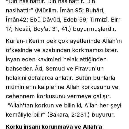
“Din nasihattır. Din nasihattır. Din
nasihattir” (Müslim, Îmân 95; Buhârî,
Îmân42; Ebû Dâvûd, Edeb 59; Tirmizî, Birr
17; Nesâî, Bey’at 31, 41.) buyurmuşlardır.
Kur’an-ı Kerim pek çok ayetlerinde Allah’ın
öfkesinde ve azabından korkmamızı ister.
İsyan eden kavimleri helak ettiğinden
bahseder. Âd, Semud ve Firavun'un
helakini defalarca anlatır. Bütün bunlarla
müminlerin kalplerine Allah korkusunu ve
cehennem korkusunu vermeye çalışır.
“Allah'tan korkun ve bilin ki, Allah her şeyi
kemâliyle bilir” (Bakara, 2:231.) buyurur.
Korku insanı korunmaya ve Allah’a