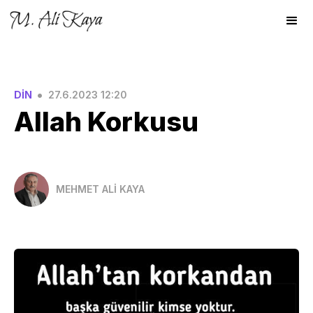
•
DİN
27.6.2023 12:20
Allah Korkusu
MEHMET ALİ KAYA