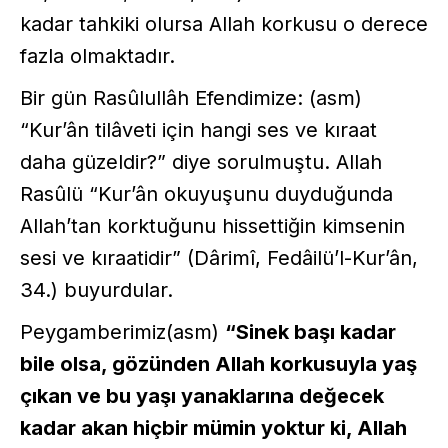
kadar tahkiki olursa Allah korkusu o derece
fazla olmaktadır.
Bir gün Rasûlullâh Efendimize: (asm)
“Kur’ân tilâveti için hangi ses ve kıraat
daha güzeldir?” diye sorulmuştu. Allah
Rasûlü “Kur’ân okuyuşunu duyduğunda
Allah’tan korktuğunu hissettiğin kimsenin
sesi ve kıraatidir” (Dârimî, Fedâilü’l-Kur’ân,
34.) buyurdular.
Peygamberimiz(asm)
“Sinek başı kadar
bile olsa, gözünden Allah korkusuyla yaş
çıkan ve bu yaşı yanaklarına değecek
kadar akan hiçbir mümin yoktur ki, Allah