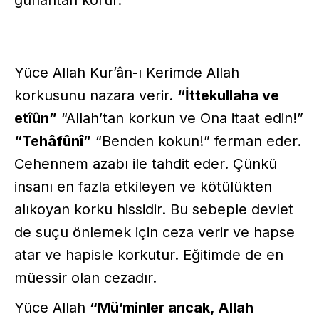
Yüce Allah Kur’ân-ı Kerimde Allah
korkusunu nazara verir.
“İttekullaha ve
etîûn”
“Allah’tan korkun ve Ona itaat edin!”
“Tehâfûnî”
“Benden kokun!” ferman eder.
Cehennem azabı ile tahdit eder. Çünkü
insanı en fazla etkileyen ve kötülükten
alıkoyan korku hissidir. Bu sebeple devlet
de suçu önlemek için ceza verir ve hapse
atar ve hapisle korkutur. Eğitimde de en
müessir olan cezadır.
Yüce Allah
“Mü’minler ancak, Allah