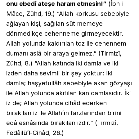
onu ebedî ateşe haram etmesin!”
(İbn-i
Mâce, Zühd, 19.) “Allah korkusu sebebiyle
ağlayan kişi, sağılan süt memeye
dönmedikçe cehenneme girmeyecektir.
Allah yolunda kaldırılan toz ile cehennem
dumanı aslâ bir araya gelmez.” (Tirmizî,
Zühd, 8.) “Allah katında iki damla ve iki
izden daha sevimli bir şey yoktur: İki
damla; haşyetullâh sebebiyle akan gözyaşı
ile Allah yolunda akıtılan kan damlasıdır. İki
iz de; Allah yolunda cihâd ederken
bırakılan iz ile Allah’ın farzlarından birini
edâ esnâsında bırakılan izdir.” (Tirmizî,
Fedâilü’l-Cihâd, 26.)