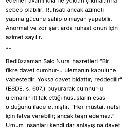
edenler avamı idlal ile yoldan çıkmalarına
sebep olabilir. Ruhsatı ancak azimeti
yapma gücüne sahip olmayan yapabilir.
Anormal ve zor şartlarda ruhsat onun için
azimet sayılır.
**
Bediüzzaman Said Nursi hazretleri “Bir
fikre davet cumhur-u ulemanın kabulüne
vabestedir. Yoksa davet bidattır, reddedilir”
(ESDE, s. 607.) buyurarak cumhur-u
ulemanın ittifak ettiği hususların esas
olduğunu ifade etmiştir. “Her müstait nefsi
için fetva verebilir; ancak teşrî edemez.”
Umum insanları kendi dar anlayışına davet