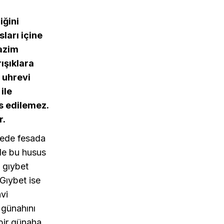
iğini
ları içine
 azim
rışıklara
 uhrevi
ile
s edilemez.
r.
cede fesada
de bu husus
i gıybet
Gıybet ise
vi
 günahını
bir günaha