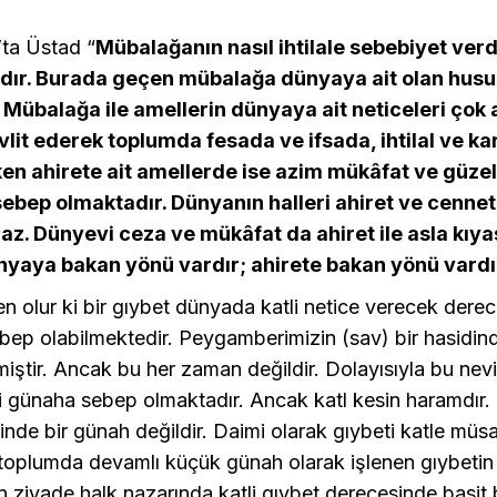
ta Üstad “
Mübalağanın nasıl ihtilale sebebiyet verd
dır. Burada geçen mübalağa dünyaya ait olan husus
 Mübalağa ile amellerin dünyaya ait neticeleri çok
evlit ederek toplumda fesada ve ifsada, ihtilal ve ka
en ahirete ait amellerde ise azim mükâfat ve güzel
ebep olmaktadır. Dünyanın halleri ahiret ve cennet 
z. Dünyevi ceza ve mükâfat da ahiret ile asla kıya
nyaya bakan yönü vardır; ahirete bakan yönü vardı
n olur ki bir gıybet dünyada katli netice verecek dere
ebep olabilmektedir. Peygamberimizin (sav) bir hasidin
miştir. Ancak bu her zaman değildir. Dolayısıyla bu nev
 günaha sebep olmaktadır. Ancak katl kesin haramdır. 
inde bir günah değildir. Daimi olarak gıybeti katle müsa
toplumda devamlı küçük günah olarak işlenen gıybetin
 ziyade halk nazarında katli gıybet derecesinde basit 