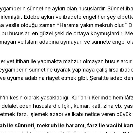
gamberin sünnetine aykırı olan hususlardır. Sünnet ib
elirlemiştir. Edebe aykırı ve ibadete engel her şey elbet
a vesile olduğu zaman “Harama yakın mekruh olur.” Din
r bu hususları en güzel şekilde ortaya koymuşlardır. M
nmayan ve İslam adabına uymayan ve sünnete engel ol
riyet itibarı ile yapmakta mahzur olmayan hususlardır
eygamberin sünnetine uyarak yapmaya çalışılırsa ibadet
ve uyuma adabına riayet etmek gibi. Şeraitte adab de
ah’ın kesin olarak yasakladığı, Kur’an-ı Kerimde hem lâ
delalet eden hususlardır. İçki, kumar, katl, zina vb. yas
etmek farz, işlemek azabı ve ikabı netice veren büyük
h ile sünneti, mekruh ile haramı, farz ile vacibi ka