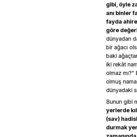
gibi, öyle 
anı binler 
fayda ahire
göre değer
dünyadan da 
bir ağacı ol
baki ağaçtan
iki rekât na
olmaz mı?” E
olmuş namazı
dünyadaki se
Bunun gibi 
yerlerde k
(sav) hadis
durmak yer
zamanında r