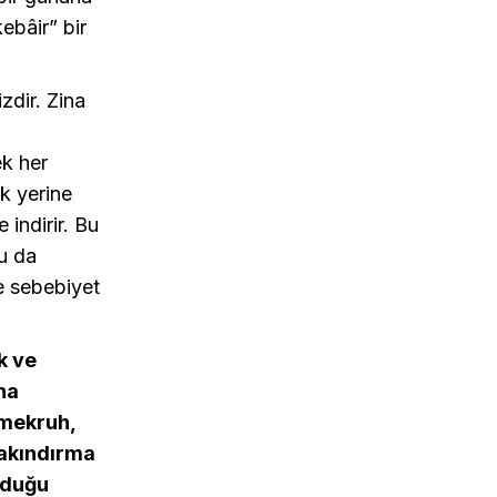
kebâir” bir
dir. Zina
ek her
k yerine
indirir. Bu
Bu da
e sebebiyet
k ve
na
 mekruh,
sakındırma
yduğu