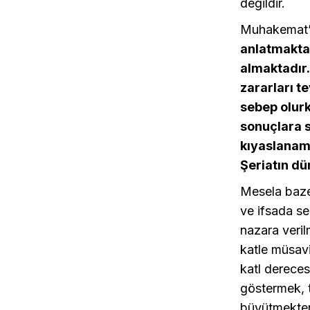
değildir.
Muhakemat’
anlatmakta
almaktadır.
zararları t
sebep olurk
sonuçlara s
kıyaslanama
Şeriatın dü
Mesela baze
ve ifsada s
nazara veril
katle müsavi
katl dereces
göstermek, 
büyütmekten