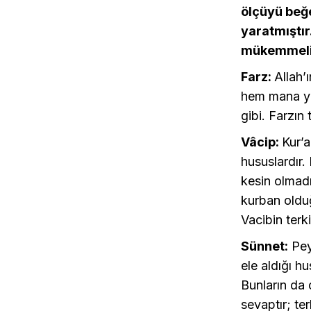
ölçüyü beğe
yaratmıştır
mükemmeli 
Farz:
Allah’
hem mana yön
gibi. Farzın
Vâcip:
Kur’a
hususlardır.
kesin olmadı
kurban olduğ
Vacibin terk
Sünnet:
Peyg
ele aldığı h
Bunların da d
sevaptır; te