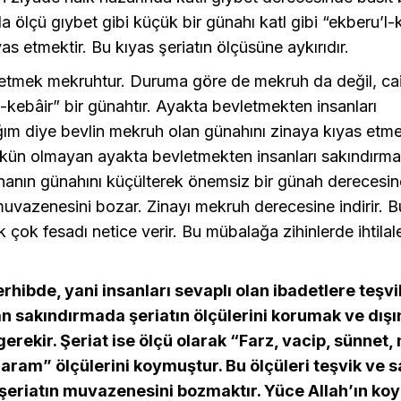
da ölçü gıybet gibi küçük bir günahı katl gibi “ekberu’l-
yas etmektir. Bu kıyas şeriatın ölçüsüne aykırıdır.
etmek mekruhtur. Duruma göre de mekruh da değil, caiz
l-kebâir” bir günahtır. Ayakta bevletmekten insanları
ğım diye bevlin mekruh olan günahını zinaya kıyas etm
n olmayan ayakta bevletmekten insanları sakındırma
anın günahını küçülterek önemsiz bir günah derecesine 
muvazenesini bozar. Zinayı mekruh derecesine indirir. 
çok fesadı netice verir. Bu mübalağa zihinlerde ihtilal
erhibde, yani insanları sevaplı olan ibadetlere teşvi
 sakındırmada şeriatın ölçülerini korumak ve dışı
rekir. Şeriat ise ölçü olarak “Farz, vacip, sünnet,
ram” ölçülerini koymuştur. Bu ölçüleri teşvik ve 
şeriatın muvazenesini bozmaktır. Yüce Allah’ın ko