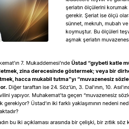
şeriatın ölçülerini koruma
gerekir. Şeriat ise ölçü ola
sünnet, mekruh, mubah ve 
koymuştur. Bu ölçüleri teşv
aşmak şeriatın muvazenesi
emat’ın 7. Mukaddemesi’nde
Üstad “gıybeti katle 
letmek, zina derecesinde göstermek; veya bir dir
tmek, hacca mukabil tutma”yı “muvazenesiz sözle
or.
Diğer taraftan ise 24. Söz’ün, 3. Dal’ının, 10. Asıl’ı
evilini yapıyor. Muhakemat’ta geçen “muvazenesiz sözle
k gerekiyor? Üstad’ın iki farklı yaklaşımının nedeni ne
ktadır?
dın bu iki açıklaması arasında bir çelişki, bir zıtlık söz