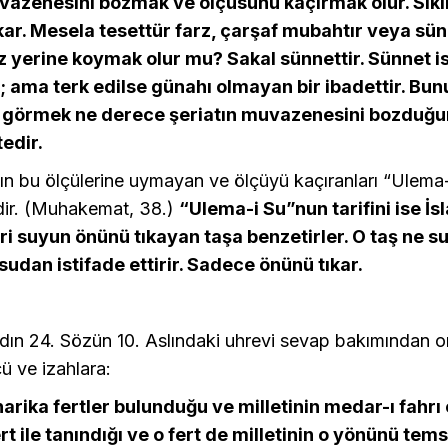
vazenesini bozmak ve ölçüsünü kaçırmak olur. Sıkın
ar. Mesela tesettür farz, çarşaf mubahtır veya sünn
z yerine koymak olur mu? Sakal sünnettir. Sünnet i
; ama terk edilse günahı olmayan bir ibadettir. Bun
r görmek ne derece şeriatın muvazenesini bozduğ
edir.
ın bu ölçülerine uymayan ve ölçüyü kaçıranları “Ulema-
dir. (Muhakemat, 38.)
“Ulema-i Su”nun tarifini ise İs
i suyun önünü tıkayan taşa benzetirler. O taş ne su
sudan istifade ettirir. Sadece önünü tıkar.
dın 24. Sözün 10. Aslındaki uhrevi sevap bakımından o
ü ve izahlara:
rika fertler bulunduğu ve milletinin medar-ı fahrı 
ert ile tanındığı ve o fert de milletinin o yönünü temsi