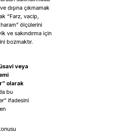
k ve dışına çıkmamak
rak “Farz, vacip,
haram” ölçülerini
ik ve sakındırma için
ni bozmaktır.
müsavi veya
hemi
r” olarak
nda bu
r” ifadesini
den
 konusu