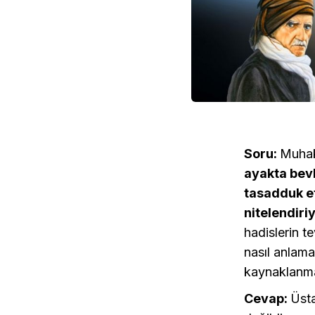
Soru:
Muhak
ayakta bev
tasadduk e
nitelendiriy
hadislerin t
nasıl anlama
kaynaklanma
Cevap:
Üsta