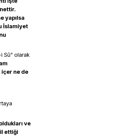
tı işte
ettir.
se yapılsa
u İslamiyet
unu
i Sû” olarak
lam
 içer ne de
rtaya
oldukları ve
l ettiği