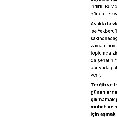
indirir. Bura
günah ile kı
Ayakta bevl
ise “ekberu’
sakındıraca
zaman mümkü
toplumda zin
da şeriatın 
dünyada pak 
verir.
Terğib ve t
günahlardan
çıkmamak ge
mubah ve ha
için aşmak 