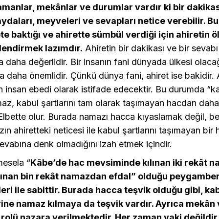
zamanlar, mekânlar ve durumlar vardır ki bir dakikası
faydaları, meyveleri ve sevapları netice verebilir. B
te baktığı ve ahirette sümbül verdiği için ahiretin ö
lendirmek lazımdır.
Ahiretin bir dakikası ve bir sevab
daha değerlidir. Bir insanın fani dünyada ülkesi olacağ
sa daha önemlidir. Çünkü dünya fani, ahiret ise bakidir. 
 insan ebedi olarak istifade edecektir. Bu durumda “ka
maz, kabul şartlarını tam olarak taşımayan hacdan daha
lbette olur. Burada namazı hacca kıyaslamak değil, bel
n ahiretteki neticesi ile kabul şartlarını taşımayan bir 
vabına denk olmadığını izah etmek içindir.
mesela “
Kâbe’de hac mevsiminde kılınan iki rekât n
ılınan bin rekât namazdan efdal” olduğu peygamber
leri ile sabittir. Burada hacca teşvik olduğu gibi, k
ine namaz kılmaya da teşvik vardır. Ayrıca mekân 
olü nazara verilmektedir. Her zaman vaki değildi