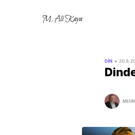
•
DİN
20.8.2
Dind
MEHM