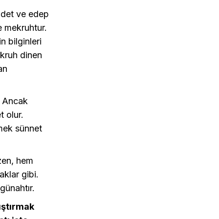
adet ve edep
te mekruhtur.
 bilginleri
ekruh dinen
an
. Ancak
 olur.
mek sünnet
fzen, hem
aklar gibi.
 günahtır.
rıştırmak