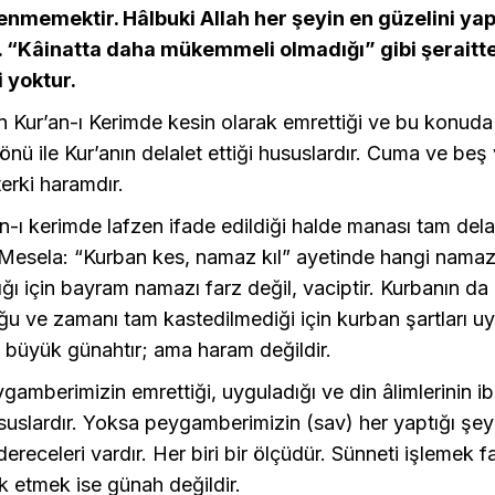
nmemektir. Hâlbuki Allah her şeyin en güzelini ya
. “Kâinatta daha mükemmeli olmadığı” gibi şeraitt
yoktur.
ın Kur’an-ı Kerimde kesin olarak emrettiği ve bu konuda
ü ile Kur’anın delalet ettiği hususlardır. Cuma ve beş
 terki haramdır.
n-ı kerimde lafzen ifade edildiği halde manası tam del
 Mesela: “Kurban kes, namaz kıl” ayetinde hangi namaz
ğı için bayram namazı farz değil, vaciptir. Kurbanın da
u ve zamanı tam kastedilmediği için kurban şartları uy
i büyük günahtır; ama haram değildir.
amberimizin emrettiği, uyguladığı ve din âlimlerinin i
ususlardır. Yoksa peygamberimizin (sav) her yaptığı şey 
ereceleri vardır. Her biri bir ölçüdür. Sünneti işlemek f
rk etmek ise günah değildir.