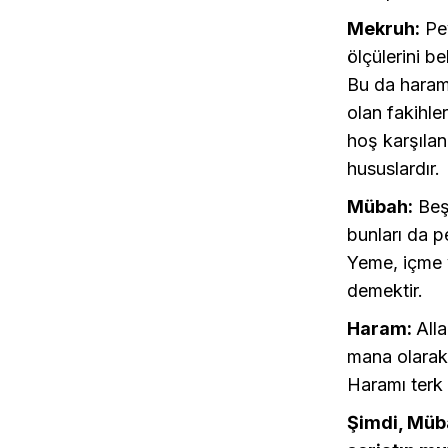
Mekruh:
Pey
ölçülerini b
Bu da haram
olan fakihle
hoş karşıla
hususlardır.
Mübah:
Beşe
bunları da p
Yeme, içme 
demektir.
Haram:
All
mana olarak 
Haramı terk 
Şimdi, Müba