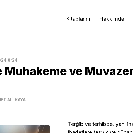
Kitaplarım
Hakkımda
024 8:24
e Muhakeme ve Muvaze
ET ALİ KAYA
Terğib ve terhibde, yani in
ibadetlere teşvik ve güna