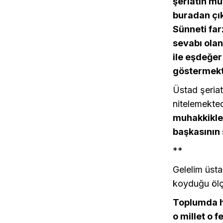
şeriatın mu
buradan çık
Sünneti far
sevabı olan
ile eşdeğe
göstermekt
Üstad şeriat
nitelemekte
muhakkikler
başkasının 
**
Gelelim üsta
koyduğu ölç
Toplumda ha
o millet o f