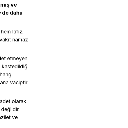
pmış ve
e de daha
 hem lafız,
 vakit namaz
alet etmeyen
 kastedildiği
 hangi
ana vaciptir.
badet olarak
değildir.
azilet ve