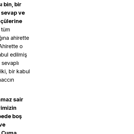
 bin, bir
u sevap ve
lçülerine
ı tüm
ına ahirette
Ahirette o
bul edilmiş
 sevaplı
ki, bir kabul
haccın
amaz sair
imizin
abede boş
ve
r. Cuma