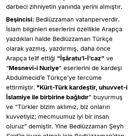
darbeci zihniyetin yanında yerini almıştır.
Beşincisi:
Bediüzzaman vatanperverdir.
İslam bilginleri eserlerini özellikle Arapça
yazdıkları halde Bediüzzaman Türkçe
olarak yazmış, yazdırmış, daha önce
Arapça telif ettiği
“İşâratu’l-İ’caz”
ve
“
Mesnevi-i Nuriye
” eserlerini de kardeşi
Abdulmecid’e Türkçe’ye tercüme
ettirmiştir.
"Kürt-Türk kardeştir, uhuvvet-i
İslamiye ile birbirine bağlıdır
” buyurmuş
ve “Türkler bizim aklımız, biz onların
kuvvetiyiz; mecmuumuz iyi bir insan
oluruz” demiştir. Yine Bediüzzaman Şeyh
Said’in isyan etmek için Bediüzzaman’dan