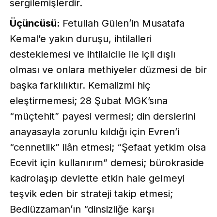
sergilemişlerdir.
Üçüncüsü:
Fetullah Gülen’in Musatafa
Kemal’e yakın duruşu, ihtilalleri
desteklemesi ve ihtilalcile ile içli dışlı
olması ve onlara methiyeler düzmesi de bir
başka farklılıktır. Kemalizmi hiç
eleştirmemesi; 28 Şubat MGK’sına
“müçtehit” payesi vermesi; din derslerini
anayasayla zorunlu kıldığı için Evren’i
“cennetlik” ilân etmesi; “Şefaat yetkim olsa
Ecevit için kullanırım” demesi; bürokraside
kadrolaşıp devlette etkin hale gelmeyi
teşvik eden bir strateji takip etmesi;
Bediüzzaman’ın “dinsizliğe karşı