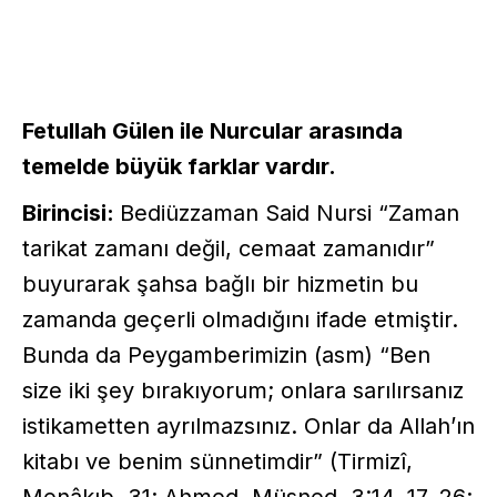
Fetullah Gülen ile Nurcular arasında
temelde büyük farklar vardır.
Birincisi:
Bediüzzaman Said Nursi “Zaman
tarikat zamanı değil, cemaat zamanıdır”
buyurarak şahsa bağlı bir hizmetin bu
zamanda geçerli olmadığını ifade etmiştir.
Bunda da Peygamberimizin (asm) “Ben
size iki şey bırakıyorum; onlara sarılırsanız
istikametten ayrılmazsınız. Onlar da Allah’ın
kitabı ve benim sünnetimdir” (Tirmizî,
Menâkıb, 31; Ahmed, Müsned, 3:14, 17, 26;