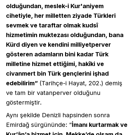
olduğundan, meslek-i Kur'aniyem
cihetiyle, her milletten ziyade Türkleri
sevmek ve taraftar olmak kudsî
hizmetimin muktezası olduğundan, bana
Kürd diyen ve kendini milliyetperver
gösteren adamların bini kadar Türk
milletine hizmet ettiğimi, hakîki ve
civanmert bin Türk gençlerini işhad
edebilirim”
(Tarihçe-i Hayat, 202.) demiş
ve tam bir vatanperver olduğunu
göstermiştir.
Aynı şekilde Denizli hapsinden sonra
Emirdağ sürgününde: “
İmanı kurtarmak ve
Kur’ân’a hizmet için, Mekke’de olsam da