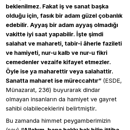
beklenilmez. Fakat iş ve sanat başka
olduğu için, fasık bir adam güzel çobanlık
edebilir. Ayyaş bir adam ayyaş olmadığı
vakitte iyi saat yapabilir. İşte şimdi
salahat ve mahareti, tabir-i âherle fazileti
ve hamiyeti, nur-u kalb ve nur-u fikri
cemedenler vezaife kifayet etmezler.
Öyle ise ya maharettir veya salahattir.
Sanatta maharet ise müreccahtır”
(ESDE,
Münazarat, 236) buyurarak dindar
olmayan insanların da hamiyet ve gayret
sahibi olabileceklerini belirtmiştir.
Bu zamanda himmet peygamberimizin
(sav)
“Allahım, bana hakkı hak bilip ittiba