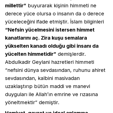
millettir”
buyurarak kişinin himmeti ne
derece yüce olursa o insanın da o derece
yüceleceğini ifade etmiştir. İslam bilginleri
“Nefsin yücelmesini istersen himmet
kanatlarını aç. Zira kuşu semalara
yükselten kanadı olduğu gibi insanı da
yücelten himmetidir”
demişlerdir.
Abdulkadir Geylani hazretleri himmeti
“nefsini dünya sevdasından, ruhunu ahiret
sevdasından, kalbini masivadan
uzaklaştırıp bütün maddi ve manevi
duyguları ile Allah’ın emrine ve rızasına
yöneltmektir” demiştir.
Hamiyet, gayret ve ideal anlamına