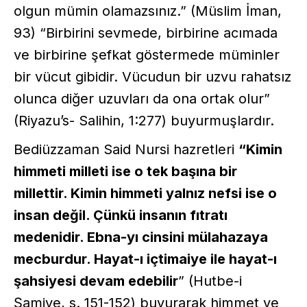
olgun mümin olamazsınız.” (Müslim İman,
93) “Birbirini sevmede, birbirine acımada
ve birbirine şefkat göstermede müminler
bir vücut gibidir. Vücudun bir uzvu rahatsız
olunca diğer uzuvları da ona ortak olur”
(Riyazu’s- Salihin, 1:277) buyurmuşlardır.
Bediüzzaman Said Nursi hazretleri
“Kimin
himmeti milleti ise o tek başına bir
millettir. Kimin himmeti yalnız nefsi ise o
insan değil. Çünkü insanın fıtratı
medenidir. Ebna-yı cinsini mülahazaya
mecburdur. Hayat-ı içtimaiye ile hayat-ı
şahsiyesi devam edebilir
” (Hutbe-i
Şamiye, s. 151-152) buyurarak himmet ve