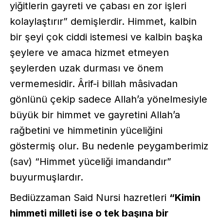
yiğitlerin gayreti ve çabası en zor işleri
kolaylaştırır” demişlerdir. Himmet, kalbin
bir şeyi çok ciddi istemesi ve kalbin başka
şeylere ve amaca hizmet etmeyen
şeylerden uzak durması ve önem
vermemesidir. Ârif-i billah mâsivadan
gönlünü çekip sadece Allah’a yönelmesiyle
büyük bir himmet ve gayretini Allah’a
rağbetini ve himmetinin yüceliğini
göstermiş olur. Bu nedenle peygamberimiz
(sav) “Himmet yüceliği imandandır”
buyurmuşlardır.
Bediüzzaman Said Nursi hazretleri
“Kimin
himmeti milleti ise o tek başına bir