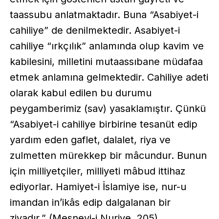
taassubu anlatmaktadır. Buna “Asabiyet-i
cahiliye” de denilmektedir. Asabiyet-i
cahiliye “ırkçılık” anlamında olup kavim ve
kabilesini, milletini mutaassıbane müdafaa
etmek anlamına gelmektedir. Cahiliye adeti
olarak kabul edilen bu durumu
peygamberimiz (sav) yasaklamıştır. Çünkü
“Asabiyet-i cahiliye birbirine tesanüt edip
yardım eden gaflet, dalalet, riya ve
zulmetten mürekkep bir mâcundur. Bunun
için milliyetçiler, milliyeti mâbud ittihaz
ediyorlar. Hamiyet-i İslamiye ise, nur-u
imandan in’ikâs edip dalgalanan bir
ziyadır.” (Mesnevi-i Nuriye, 205)