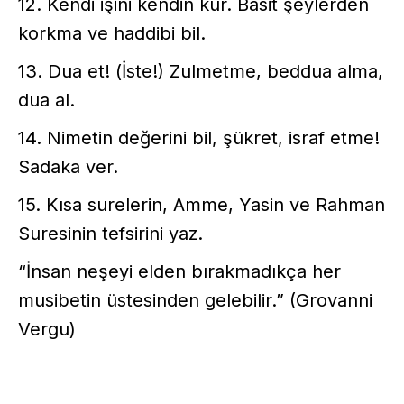
12. Kendi işini kendin kur. Basit şeylerden
korkma ve haddibi bil.
13. Dua et! (İste!) Zulmetme, beddua alma,
dua al.
14. Nimetin değerini bil, şükret, israf etme!
Sadaka ver.
15. Kısa surelerin, Amme, Yasin ve Rahman
Suresinin tefsirini yaz.
“İnsan neşeyi elden bırakmadıkça her
musibetin üstesinden gelebilir.” (Grovanni
Vergu)