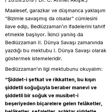
/ 28.09.2019 / Dr. C. Ahmet Akışık.)
Maalesef, garazkar ve düşmanca yaklaşım
“Bizimle savaşmış da olsalar” cümlesini
ilave edip, Bediüzzaman’ın ifadelerini tahrif
etmekle başlıyor. İkinci yanılış da
Bediüzzaman II. Dünya Savaşı zamanında
yazdığı bu mektubu I. Dünya Savaşı olarak
göstermek istemeleridir.
Bediüzzaman’ın ilgi mektubunu okuyalım:
“Şiddet-i şefkat ve rikkatten, bu kışın
şiddetli soğuğuyla beraber manevi ve
şiddetli bir soğuk ve musibet-i
beşeriyeden biçarelere gelen felâketler,
helâketler, sefaletler, açlıklar şiddetle