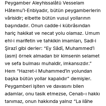
Peygamber Aleyhissalâtü Vesselam
Hâtemu’l-Enbiyadır, bütün peygamberlerin
vârisidir; elbette bütün vusul yollarının
başındadır. Onun cadde-i kübrâsından
hariç hakikat ve necat yolu olamaz. Umum
ehl-i marifetin ve tahkikin imamları, Sadi-i
Şirazî gibi derler: “Ey Sâdî, Muhammed’i
(asm) örnek almadan bir kimsenin selamet
ve sefa bulması muhaldir, imkansızdır.”
Hem “Hazret-i Muhammed’in yolundan
başka bütün yollar kapalıdır” demişler.
Peygamberi işiten ve davasını bilen
adamlar, onu tasik etmezse, Cenab-ı hakkı
tanımaz, onun hakkında yalnız “La ilâhe