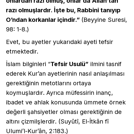
onlardan razı olmuş, onlar da Allah’tan
razı olmuşlardır. İşte bu, Rabbini tanıyıp
O’ndan korkanlar içindir.”
(Beyyine Suresi,
98: 1-8.)
Evet, bu ayetler yukarıdaki ayeti tefsir
etmektedir.
İslam bilginleri “
Tefsir Usulü”
ilmini tasnif
ederek Kur’an ayetlerinin nasıl anlaşılması
gerektiğinin metotlarını ortaya
koymuşlardır. Ayrıca müfessirin inanç,
ibadet ve ahlak konusunda ümmete örnek
değerli şahsiyetler olması gerektiğinin de
altını çizmilşlerdir. (Suyûtî, El-İtkân fî
Ulumi’l-Kur’ân, 2:183.)