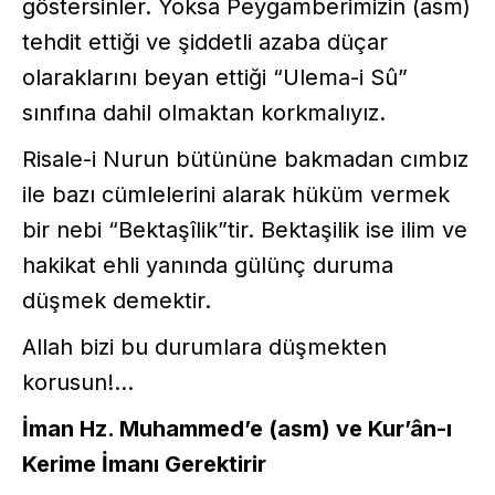
göstersinler. Yoksa Peygamberimizin (asm)
tehdit ettiği ve şiddetli azaba düçar
olaraklarını beyan ettiği “Ulema-i Sû”
sınıfına dahil olmaktan korkmalıyız.
Risale-i Nurun bütününe bakmadan cımbız
ile bazı cümlelerini alarak hüküm vermek
bir nebi “Bektaşîlik”tir. Bektaşilik ise ilim ve
hakikat ehli yanında gülünç duruma
düşmek demektir.
Allah bizi bu durumlara düşmekten
korusun!...
İman Hz. Muhammed’e (asm) ve Kur’ân-ı
Kerime İmanı Gerektirir