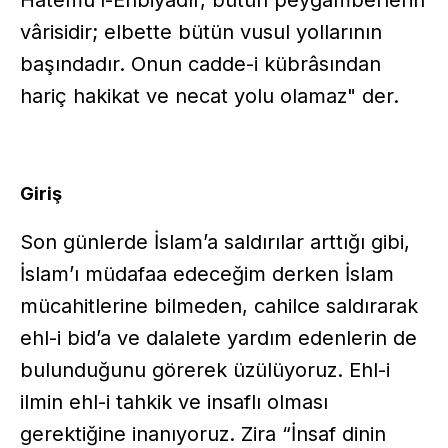
Hâtemu’l-Enbiyadır, bütün peygamberlerin
vârisidir; elbette bütün vusul yollarının
başındadır. Onun cadde-i kübrâsından
hariç hakikat ve necat yolu olamaz" der.
Giriş
Son günlerde İslam’a saldırılar arttığı gibi,
İslam’ı müdafaa edeceğim derken İslam
mücahitlerine bilmeden, cahilce saldırarak
ehl-i bid’a ve dalalete yardım edenlerin de
bulunduğunu görerek üzülüyoruz. Ehl-i
ilmin ehl-i tahkik ve insaflı olması
gerektiğine inanıyoruz. Zira “İnsaf dinin