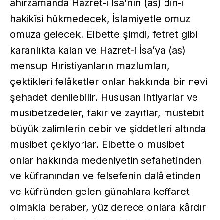
ahirzamanda Hazret-i İsâ’nın (as) din-i
hakikîsi hükmedecek, İslamiyetle omuz
omuza gelecek. Elbette şimdi, fetret gibi
karanlıkta kalan ve Hazret-i İsa’ya (as)
mensup Hıristiyanların mazlumları,
çektikleri felâketler onlar hakkında bir nevi
şehadet denilebilir. Hususan ihtiyarlar ve
musibetzedeler, fakir ve zayıflar, müstebit
büyük zalimlerin cebir ve şiddetleri altında
musibet çekiyorlar. Elbette o musibet
onlar hakkında medeniyetin sefahetinden
ve küfranından ve felsefenin dalâletinden
ve küfründen gelen günahlara keffaret
olmakla beraber, yüz derece onlara kârdır