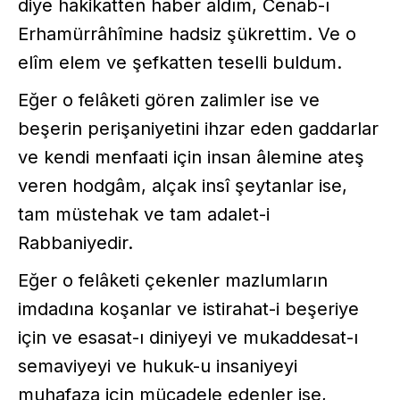
diye hakikatten haber aldım, Cenab-ı
Erhamürrâhîmine hadsiz şükrettim. Ve o
elîm elem ve şefkatten teselli buldum.
Eğer o felâketi gören zalimler ise ve
beşerin perişaniyetini ihzar eden gaddarlar
ve kendi menfaati için insan âlemine ateş
veren hodgâm, alçak insî şeytanlar ise,
tam müstehak ve tam adalet-i
Rabbaniyedir.
Eğer o felâketi çekenler mazlumların
imdadına koşanlar ve istirahat-i beşeriye
için ve esasat-ı diniyeyi ve mukaddesat-ı
semaviyeyi ve hukuk-u insaniyeyi
muhafaza için mücadele edenler ise,