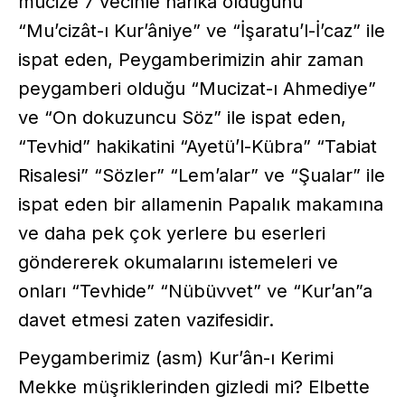
mucize 7 vecihle harika olduğunu
“Mu’cizât-ı Kur’âniye” ve “İşaratu’l-İ’caz” ile
ispat eden, Peygamberimizin ahir zaman
peygamberi olduğu “Mucizat-ı Ahmediye”
ve “On dokuzuncu Söz” ile ispat eden,
“Tevhid” hakikatini “Ayetü’l-Kübra” “Tabiat
Risalesi” “Sözler” “Lem’alar” ve “Şualar” ile
ispat eden bir allamenin Papalık makamına
ve daha pek çok yerlere bu eserleri
göndererek okumalarını istemeleri ve
onları “Tevhide” “Nübüvvet” ve “Kur’an”a
davet etmesi zaten vazifesidir.
Peygamberimiz (asm) Kur’ân-ı Kerimi
Mekke müşriklerinden gizledi mi? Elbette