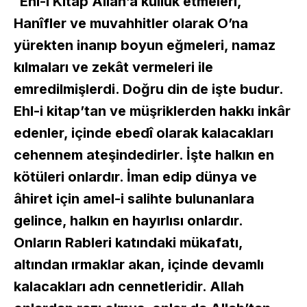
“
Ehl-i Kitap Allah’a kulluk etmeleri,
Hanîfler ve muvahhitler olarak O’na
yürekten inanıp boyun eğmeleri, namaz
kılmaları ve zekât vermeleri ile
emredilmişlerdi. Doğru din de işte budur.
Ehl-i kitap’tan ve müşriklerden hakkı inkâr
edenler, içinde ebedî olarak kalacakları
cehennem ateşindedirler. İşte halkın en
kötüleri onlardır. İman edip dünya ve
âhiret için amel-i salihte bulunanlara
gelince, halkın en hayırlısı onlardır.
Onların Rableri katındaki mükafatı,
altından ırmaklar akan, içinde devamlı
kalacakları adn cennetleridir. Allah