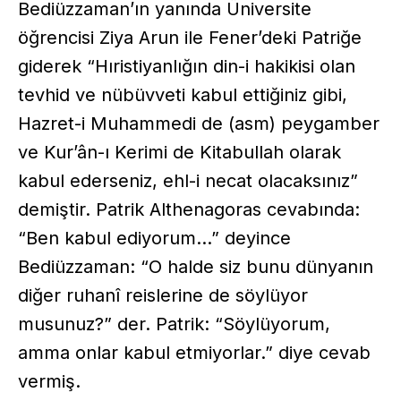
Bediüzzaman’ın yanında Üniversite
öğrencisi Ziya Arun ile Fener’deki Patriğe
giderek “Hıristiyanlığın din-i hakikisi olan
tevhid ve nübüvveti kabul ettiğiniz gibi,
Hazret-i Muhammedi de (asm) peygamber
ve Kur’ân-ı Kerimi de Kitabullah olarak
kabul ederseniz, ehl-i necat olacaksınız”
demiştir. Patrik Althenagoras cevabında:
“Ben kabul ediyorum...” deyince
Bediüzzaman: “O halde siz bunu dünyanın
diğer ruhanî reislerine de söylüyor
musunuz?” der. Patrik: “Söylüyorum,
amma onlar kabul etmiyorlar.” diye cevab
vermiş.