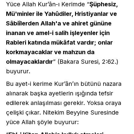
Yüce Allah Kur’ân-ı Kerimde “
Şüphesiz,
Mü'minler ile Yahûdiler, Hristiyanlar ve
Sâbiîlerden Allah'a ve ahiret gününe
inanan ve amel-i salih işleyenler için
Rableri katında mükâfat vardır; onlar
korkmayacaklar ve mahzun da
olmayacaklardır
” (Bakara Suresi, 2:62.)
buyurur.
Bu ayet-i kerime Kur’ân’ın bütünü nazara
alınarak başka ayetlerin ışığında tefsir
edilerek anlaşılması gerekir. Yoksa oraya
çelişki çıkar. Nitekim Beyyine Suresinde
yüce Allah şöyle buyurur: