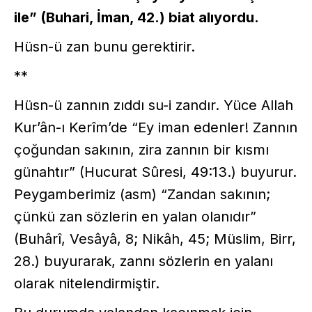
ile” (Buhari, İman, 42.) biat alıyordu.
Hüsn-ü zan bunu gerektirir.
**
Hüsn-ü zannın zıddı su-i zandır. Yüce Allah
Kur’ân-ı Kerîm’de “Ey iman edenler! Zannın
çoğundan sakının, zira zannın bir kısmı
günahtır” (Hucurat Sûresi, 49:13.) buyurur.
Peygamberimiz (asm) “Zandan sakının;
çünkü zan sözlerin en yalan olanıdır”
(Buhârî, Vesâyâ, 8; Nikâh, 45; Müslim, Birr,
28.) buyurarak, zannı sözlerin en yalanı
olarak nitelendirmiştir.