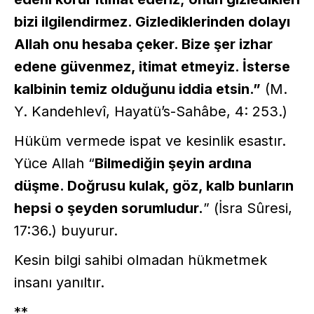
bizi ilgilendirmez. Gizlediklerinden dolayı
Allah onu hesaba çeker. Bize şer izhar
edene güvenmez, itimat etmeyiz. İsterse
kalbinin temiz olduğunu iddia etsin.”
(M.
Y. Kandehlevî, Hayatü’s-Sahâbe, 4: 253.)
Hüküm vermede ispat ve kesinlik esastır.
Yüce Allah “
Bilmediğin şeyin ardına
düşme. Doğrusu kulak, göz, kalb bunların
hepsi o şeyden sorumludur.
” (İsra Sûresi,
17:36.) buyurur.
Kesin bilgi sahibi olmadan hükmetmek
insanı yanıltır.
**