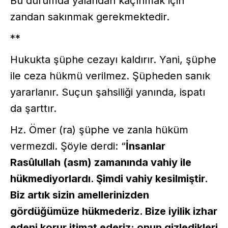
Bu durumda yalandan kaçınmak için
zandan sakınmak gerekmektedir.
**
Hukukta şüphe cezayı kaldırır. Yani, şüphe
ile ceza hükmü verilmez. Şüpheden sanık
yararlanır. Suçun şahsiliği yanında, ispatı
da şarttır.
Hz. Ömer (ra) şüphe ve zanla hüküm
vermezdi. Şöyle derdi: “
İnsanlar
Rasûlullah (asm) zamanında vahiy ile
hükmediyorlardı. Şimdi vahiy kesilmiştir.
Biz artık sizin amellerinizden
gördüğümüze hükmederiz. Bize iyilik izhar
edeni korur itimat ederiz; onun gizledikleri