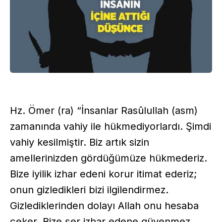
Hz. Ömer (ra) “İnsanlar Rasûlullah (asm)
zamanında vahiy ile hükmediyorlardı. Şimdi
vahiy kesilmiştir. Biz artık sizin
amellerinizden gördüğümüze hükmederiz.
Bize iyilik izhar edeni korur itimat ederiz;
onun gizledikleri bizi ilgilendirmez.
Gizlediklerinden dolayı Allah onu hesaba
çeker. Bize şer izhar edene güvenmez,