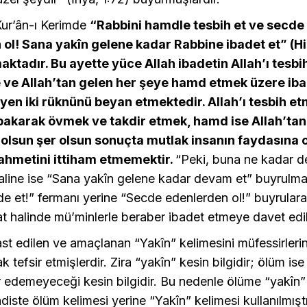
Kur’ân-ı Kerimde
“Rabbini hamdle tesbih et ve secde
ol! Sana yakîn gelene kadar Rabbine ibadet et” (Hi
ktadır. Bu ayette yüce Allah ibadetin Allah’ı tesbi
 ve Allah’tan gelen her şeye hamd etmek üzere iba
yen iki rüknünü beyan etmektedir. Allah’ı tesbih e
bakarak övmek ve takdir etmek, hamd ise Allah’tan
 olsun şer olsun sonuçta mutlak insanın faydasına
ahmetini ittiham etmemektir.
“Peki, buna ne kadar 
aline ise “Sana yakîn gelene kadar devam et” buyrulma
e et!” fermanı yerine “Secde edenlerden ol!” buyrular
t halinde mü’minlerle beraber ibadet etmeye davet edil
st edilen ve amaçlanan “Yakîn” kelimesini müfessirleri
 tefsir etmişlerdir. Zira “yakîn” kesin bilgidir; ölüm ise
r edemeyeceği kesin bilgidir. Bu nedenle ölüme “yakîn” 
adiste ölüm kelimesi yerine “Yakîn” kelimesi kullanılmıştı