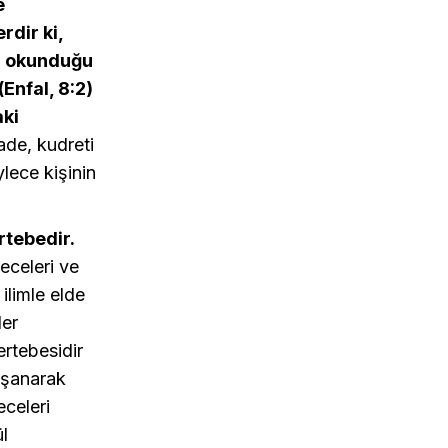
e
rdir ki,
eri okunduğu
Enfal, 8:2)
aki
rade, kudreti
ylece kişinin
rtebedir.
receleri ve
ilimle elde
ler
rtebesidir
aşanarak
eceleri
l