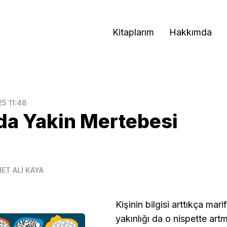
Kitaplarım
Hakkımda
25 11:48
da Yakin Mertebesi
ET ALİ KAYA
Kişinin bilgisi arttıkça mari
yakınlığı da o nispette art