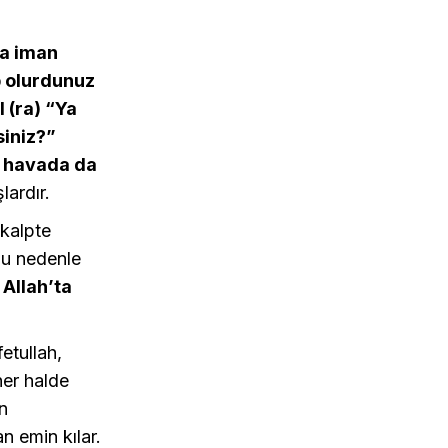
la iman
p olurdunuz
 (ra) “Ya
siniz?”
ı havada da
ardır.
 kalpte
Bu nedenle
 Allah’ta
etullah,
her halde
n
n emin kılar.