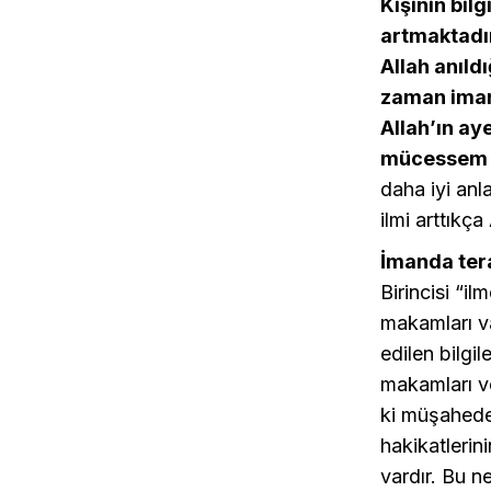
Kişinin bilg
artmaktadır
Allah anıld
zaman imanl
Allah’ın ay
mücessem a
daha iyi anla
ilmi arttıkça
İmanda tera
Birincisi “il
makamları va
edilen bilgi
makamları v
ki müşahede
hakikatlerin
vardır. Bu n