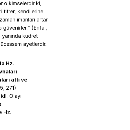
 o kimselerdir ki,
 titrer, kendilerine
 zaman imanları artar
 güvenirler.” (Enfal,
mı yanında kudret
mücessem ayetlerdir.
la Hz.
vhaları
arı attı ve
5, 271)
idi. Olayı
e
e Hz.