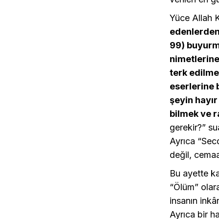
Yüce Allah 
edenlerden 
99) buyurma
nimetlerine
terk edilme
eserlerine 
şeyin hayır
bilmek ve r
gerekir?” su
Ayrıca “Secd
değil, cemaa
Bu ayette ka
“Ölüm” olarak
insanın inkâ
Ayrıca bir h