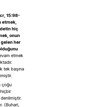
cr, 15:98-
h etmek,
detin hiç
tmek, onun
 gelen her
 olduğunu
devam etmek
ktadır.
ak tek başına
miştir.
n çoğu
 hiçbir
denilmiştir.
r. (Buhari,