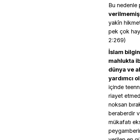
Bu nedenle
verilmemiş
yakîn hikmet
pek çok hayı
2:269)
İslam bilgin
mahlukta ib
dünya ve ah
yardımcı ol
içinde teenn
riayet etmed
noksan bırak
beraberdir v
mükafatı eks
peygamberimi
verilen en g