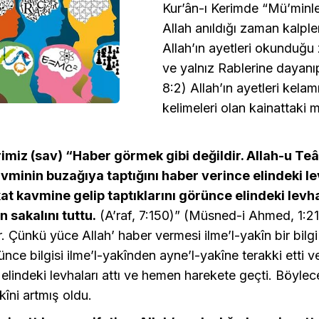
Kur’ân-ı Kerimde “Mü’minler
Allah anıldığı zaman kalpleri
Allah’ın ayetleri okunduğu
ve yalnız Rablerine dayanıp
8:2) Allah’ın ayetleri kela
kelimeleri olan kainattaki 
iz (sav) “Haber görmek gibi değildir. Allah-u Teâ
minin buzağıya taptığını haber verince elindeki le
at kavmine gelip taptıklarını görünce elindeki levhal
n sakalını tuttu.
(A’raf, 7:150)” (Müsned-i Ahmed, 1:21
 Çünkü yüce Allah’ haber vermesi ilme’l-yakîn bir bilgi 
ünce bilgisi ilme’l-yakînden ayne’l-yakîne terakki etti v
elindeki levhaları attı ve hemen harekete geçti. Böylec
îni artmış oldu.