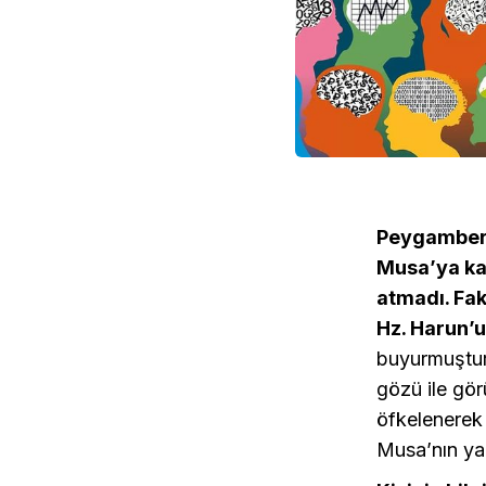
Peygamberim
Musa’ya kav
atmadı. Fak
Hz. Harun’u
buyurmuştur.
gözü ile gör
öfkelenerek 
Musa’nın yak