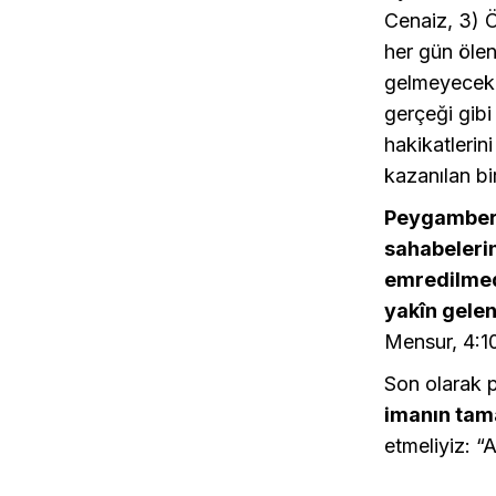
Cenaiz, 3) Ö
her gün ölen
gelmeyecek g
gerçeği gibi
hakikatlerin
kazanılan bi
Peygamberim
sahabeleri
emredilmedi
yakîn gele
Mensur, 4:1
Son olarak 
imanın tam
etmeliyiz: “A