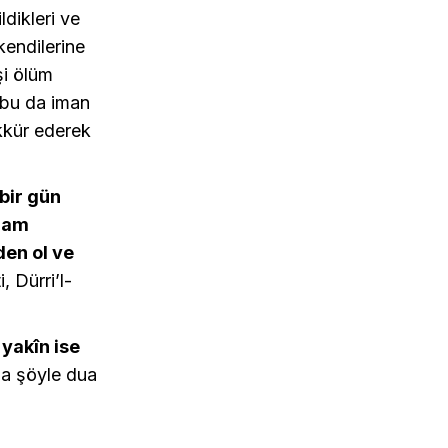
dikleri ve
kendilerine
şi ölüm
 bu da iman
ekkür ederek
bir gün
lmam
den ol ve
, Dürri’l-
 yakîn ise
ma şöyle dua