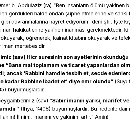
mer b. Abdulaziz (ra) “Ben insanların ölümü yakînen bil
leri gördükleri halde ondan şüphe etmelerine ve sanki 
ibi davranmalarına hayret ediyorum” demiştir. İşte ki
 iman hakikatlerine yakînen inanması gerekmektedir, ki
i okuyarak, öğrenerek, kainat kitabını okuyarak ve tef
r iman mertebesidir.
iz (sav) Hicr suresinin son ayetlerinin okunduğu 
ne “Bana mal toplamam ve ticaret yapanlardan o
; ancak ‘Rabbini hamdle tesbih et, secde edenler
ne kadar Rabbine ibadet et’ diye emr olundu”
(Suyuti
05) buyurmuşlardır.
peygamberimiz (sav) “
Sabır imanın yarısı, marifet ve
amıdır”
(İhya, 1:408) buyurmuşlardır. Bu nedenle dai
llahım! İlmimi, imanımı ve yakînimi artır.” Amin!