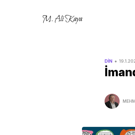
•
DİN
19.1.20
İman
MEHM