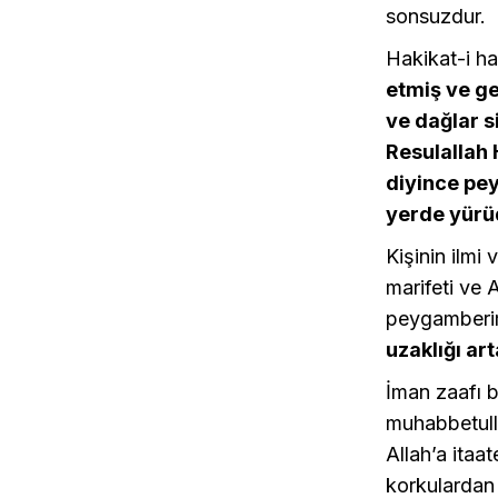
sonsuzdur.
Hakikat-i h
etmiş ve g
ve dağlar s
Resulallah 
diyince pe
yerde yürü
Kişinin ilmi
marifeti ve 
peygamberi
uzaklığı ar
İman zaafı b
muhabbetulla
Allah’a itaa
korkulardan 