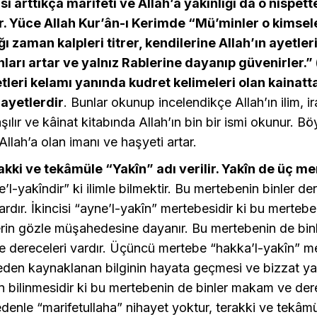
isi arttıkça marifeti ve Allah’a yakınlığı da o nispett
. Yüce Allah Kur’ân-ı Kerimde “Mü’minler o kimsele
ığı zaman kalpleri titrer, kendilerine Allah’ın ayetl
arı artar ve yalnız Rablerine dayanıp güvenirler.” (
etleri kelamı yanında kudret kelimeleri olan kainatt
yetlerdir
. Bunlar okunup incelendikçe Allah’ın ilim, i
şılır ve kâinat kitabında Allah’ın bin bir ismi okunur. Bö
 Allah’a olan imanı ve haşyeti artar.
kki ve tekâmüle “Yakîn” adı verilir. Yakîn de üç me
me’l-yakîndir” ki ilimle bilmektir. Bu mertebenin binler de
rdır. İkincisi “ayne’l-yakîn” mertebesidir ki bu mertebe 
lerin gözle müşahedesine dayanır. Bu mertebenin de bin
e dereceleri vardır. Üçüncü mertebe “hakka’l-yakîn” me
den kaynaklanan bilginin hayata geçmesi ve bizzat y
in bilinmesidir ki bu mertebenin de binler makam ve der
edenle “marifetullaha” nihayet yoktur, terakki ve tekâmü