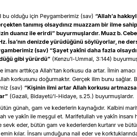
al bu olduğu için Peygamberimiz (sav)
“Allah’a hakkıy
erçekten tanımış olsaydınız muazzam bir ilme sahi
izin duanız ile erirdi” buyurmuşlardır. Muaz b. Cebel
Hz. İsa’nın denizde yürüdüğünü söylüyorlar, ne der
ygamberimiz (sav) “Şayet yakîni daha fazla olsayd
düğü gibi yürürdü”
(Kenzu’l-Ummal, 3:144) buyurmuşl
 ve imanı arttıkça Allah’tan korkusu da artar. İlmin amacı
Allah korkusunu doğurmaktır. Gerçek ilim bunu sağlar. 
miz (sav)
“Kişinin ilmi artar Allah korkusu artmazsa
tar”
(Gazali, Bidayetü'l-Hidaye, s.25.) buyurmuşlardır.
ütün günah, gam ve kederlerin kaynağıdır. Kalbini marif
h ve yakîn ile meşgul et. Marifetullah ve yakîn insanı 
te sevk eder, bütün gam ve kederlerden kurtarır ve bütü
emin kılar. İnsanı umduğuna nail eder ve korktuklarında