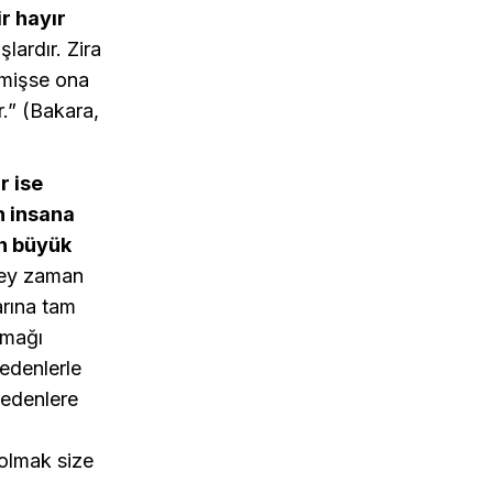
r hayır
lardır. Zira
ermişse ona
r.” (Bakara,
r ise
h insana
en büyük
şey zaman
arına tam
amağı
redenlerle
redenlere
 olmak size