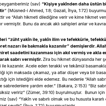
 peygamberimiz (sav)
“Kişiye yakînden daha üstün bi
tir
” (Müsned-i Ahmed, 1:8; Gazali, İhya, 1:72) buyurmuş
tir ve “Allah hikmeti dilediğine verir ve kime hikmet v
r vermiştir. Bunu da ancak aklı sahipleri anlar ve kavra
leri “züht yakîn ile, yakîn ilim ve tefekkürle, tefekkü
ret nazarı ile bakmakla kazanılır” demişlerdir. Alla
iret saadetini kazanması için akıl vermiş ve akla 
arak sabrı vermiştir.
Zira bu hikmet dünyasında her 
i ile kazanılır. Acele eden terakki ve tekâmül basamakl
iği için maksada çıkamaz, ya atlar düşer veya bir bas
tığı için istediğini elde edemez. Bu nedenle “Allah sab
e sabredenlere yardım eder.” (Bakara, 2:153) “Biz sab
iksiz veririz” (Zümer, 39:10) buyrulmuştur. Bunun için
z (sav) “Yakîn ve sabırlı olmak ve bu hususta kararlı
üzel şeydir” (İhya, 1:72) buyurmuşlardır.