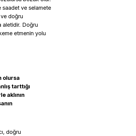
e saadet ve selamete
l ve doğru
a aletidir. Doğru
akeme etmenin yolu
n olursa
nlış tarttığı
le aklının
sanın
cı, doğru