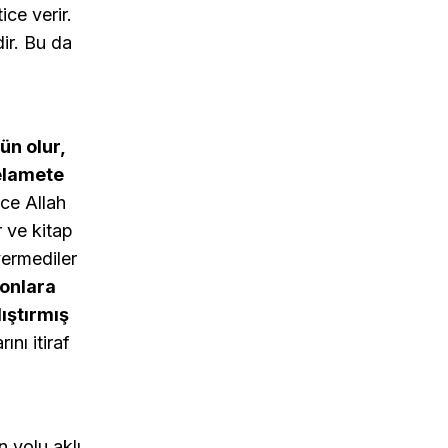
ce verir.
dir. Bu da
ün olur,
elamete
ce Allah
 ve kitap
ermediler
 onlara
ıştırmış
ını itiraf
 yolu aklı