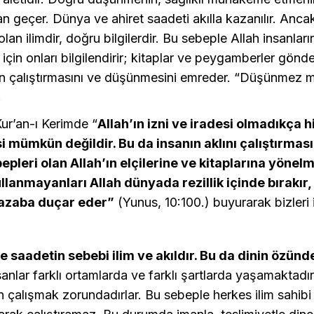
an geçer. Dünya ve ahiret saadeti akılla kazanılır. Anca
lan ilimdir, doğru bilgilerdir. Bu sebeple Allah insanlar
için onları bilgilendirir; kitaplar ve peygamberler gönde
ün çalıştırmasını ve düşünmesini emreder. “Düşünmez m
.
ur’an-ı Kerimde “
Allah’ın izni ve iradesi olmadıkça 
 mümkün değildir. Bu da insanın aklını çalıştırmas
epleri olan Allah’ın elçilerine ve kitaplarına yönelm
ullanmayanları Allah dünyada rezillik içinde bırakır,
 azaba duçar eder”
(Yunus, 10:100.) buyurarak bizleri 
e saadetin sebebi ilim ve akıldır. Bu da dinin özünde
nlar farklı ortamlarda ve farklı şartlarda yaşamaktadır
in çalışmak zorundadırlar. Bu sebeple herkes ilim sahib