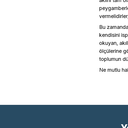
aklını tam o
peygamberler
vermelidirler
Bu zamanda h
kendisini is
okuyan, akıll
ölçülerine 
toplumun dü
Ne mutlu hak
Y