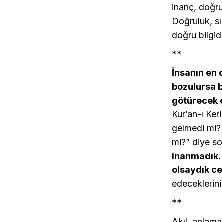
inanç, doğr
Doğruluk, sı
doğru bilgid
**
İnsanın en d
bozulursa b
götürecek o
Kur’an-ı Ke
gelmedi mi?
mi?” diye so
inanmadık. 
olsaydık c
edeceklerini
**
Akıl, anlama