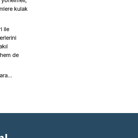
 yönelmeli,
imlere kulak
 ile
rlerini
akıl
k hem de
lara…
n!