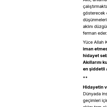
çalıştırmakt
gösterecek o
düşünmeleri 
aklını düzg
ferman eder
Yüce Allah K
iman etmesi
hidayet seb
Akıllarını k
en şiddetli
**
Hidayetin v
Dünyada insa
geçimleri iç