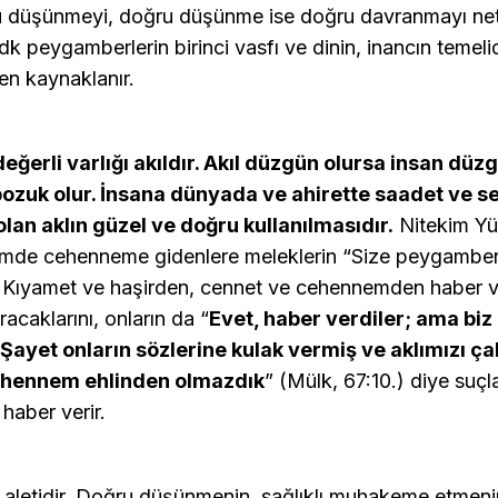
u düşünmeyi, doğru düşünme ise doğru davranmayı neti
dk peygamberlerin birinci vasfı ve dinin, inancın temeli
en kaynaklanır.
eğerli varlığı akıldır. Akıl düzgün olursa insan düzg
ozuk olur. İnsana dünyada ve ahirette saadet ve s
lan aklın güzel ve doğru kullanılmasıdır.
Nitekim Yü
rimde cehenneme gidenlere meleklerin “Size peygamber
 Kıyamet ve haşirden, cennet ve cehennemden haber v
racaklarını, onların da “
Evet, haber verdiler; ama biz
Şayet onların sözlerine kulak vermiş ve aklımızı çal
ehennem ehlinden olmazdık
” (Mülk, 67:10.) diye suçlar
 haber verir.
 aletidir. Doğru düşünmenin, sağlıklı muhakeme etmenin