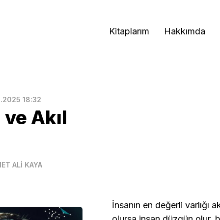
Kitaplarım
Hakkımda
1.2025 18:32
 ve Akıl
ET ALİ KAYA
İnsanın en değerli varlığı a
olursa insan düzgün olur, 