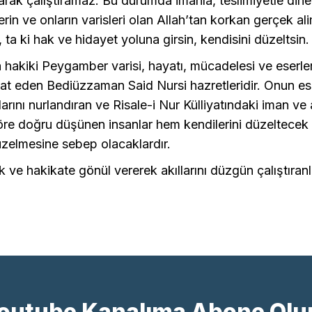
larak çalıştıramaz. Bu durumda imanla, teslimiyetle dine
in ve onların varisleri olan Allah’tan korkan gerçek al
, ta ki hak ve hidayet yoluna girsin, kendisini düzeltsin.
akiki Peygamber varisi, hayatı, mücadelesi ve eserleri
pat eden Bediüzzaman Said Nursi hazretleridir. Onun ese
arını nurlandıran ve Risale-i Nur Külliyatındaki iman ve 
göre doğru düşünen insanlar hem kendilerini düzeltece
zelmesine sebep olacaklardır.
 ve hakikate gönül vererek akıllarını düzgün çalıştıran
outube Kanalıma Abone Olu