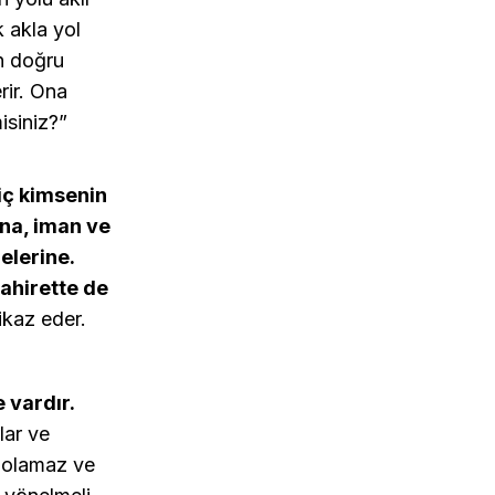
k akla yol
ın doğru
rir. Ona
isiniz?”
hiç kimsenin
ına, iman ve
elerine.
 ahirette de
ikaz eder.
 vardır.
lar ve
i olamaz ve