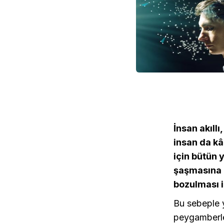
İnsan akıll
insan da kâm
için bütün y
şaşmasına b
bozulması i
Bu sebeple y
peygamberler