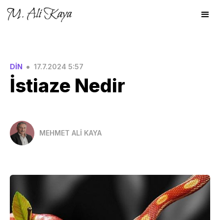
•
DİN
17.7.2024 5:57
İstiaze Nedir
MEHMET ALİ KAYA