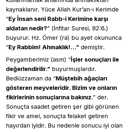
kaynaklanır. Yüce Allah Kur’an-ı Kerimde
“
Ey İnsan seni Rabb-i Kerimine karşı
aldatan nedir?
” (İnfitar Suresi, 82:6.)
buyurur. Hz. Ömer (ra) bu ayet okununca
“
Ey Rabbim! Ahmaklık!...”
demiştir.
Peygamberimiz (asm) “
İşler sonuçları ile
değerlendirilir.”
buyurmuşlardır.
Bediüzzaman da “
Müştebih ağaçları
gösteren meyveleridir. Bizim ve onların
fikirlerinin sonuçlarına bakınız
.” der.
Sonuçta saadet getiren şer gibi görünen
fikir ve amel, sonuçta felaket getiren
hayırdan iyidir. Bu nedenle sonucu iyi olan