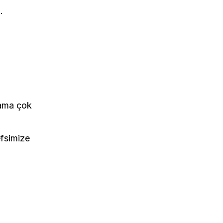
.
 ama çok
efsimize