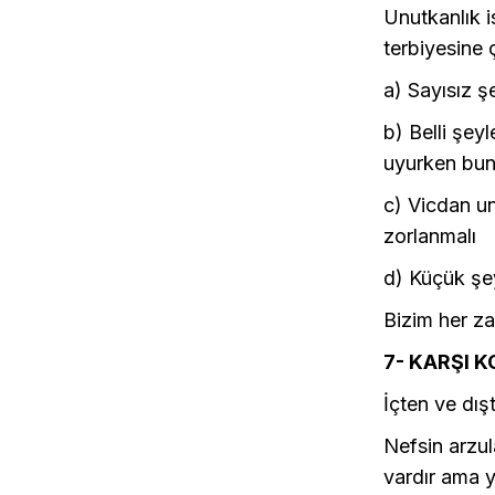
Unutkanlık i
terbiyesine 
a) Sayısız ş
b) Belli şeyl
uyurken bunl
c) Vicdan u
zorlanmalı
d) Küçük şey
Bizim her za
7- KARŞI 
İçten ve dış
Nefsin arzu
vardır ama y