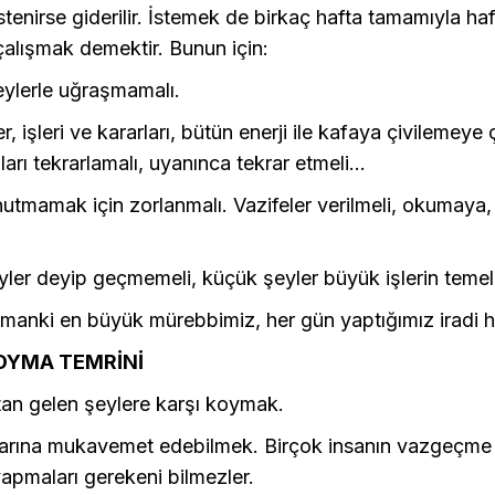
stenirse giderilir. İstemek de birkaç hafta tamamıyla ha
çalışmak demektir. Bunun için:
eylerle uğraşmamalı.
er, işleri ve kararları, bütün enerji ile kafaya çivilemeye 
arı tekrarlamalı, uyanınca tekrar etmeli...
nutmamak için zorlanmalı. Vazifeler verilmeli, okumay
ler deyip geçmemeli, küçük şeyler büyük işlerin temeli
manki en büyük mürebbimiz, her gün yaptığımız iradi ha
KOYMA TEMRİNİ
tan gelen şeylere karşı koymak.
larına mukavemet edebilmek. Birçok insanın vazgeçme 
apmaları gerekeni bilmezler.