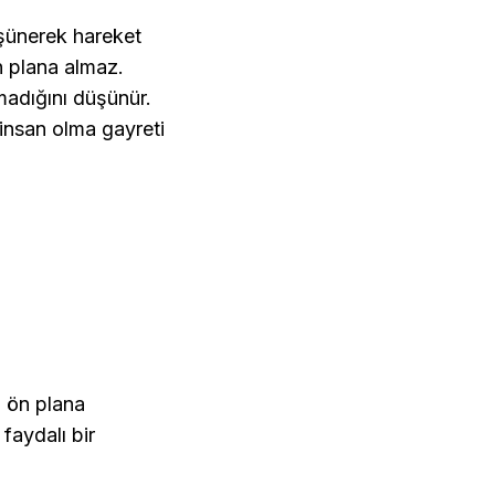
üşünerek hareket
n plana almaz.
madığını düşünür.
 insan olma gayreti
i ön plana
faydalı bir