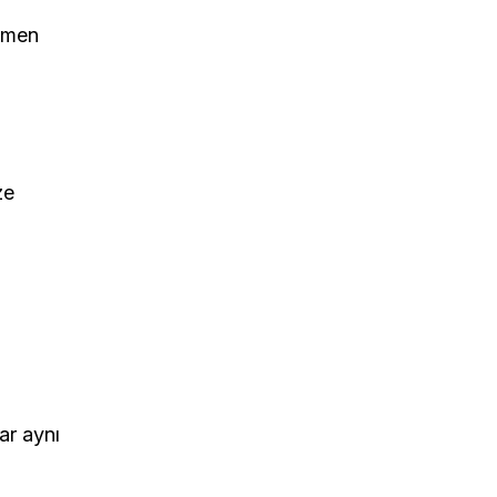
ağmen
ze
ar aynı