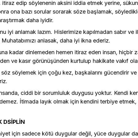
itiraz edip söylenenin aksini iddia etmek yerine, sükun
nra ona bazı sorular sorarak söze başlamak, söyledikl
araştırmak daha iyidir.
nu iyi anlamak lazım. Hislerimize kapılmadan sabır ve ilg
. Muhatabımızı anlasak, daha iyi ikna ederiz.
nuna kadar dinlemeden hemen itiraz eden insan, hiçbir
nden ve kasır görünüşünden kurtulup hakikate vakıf ol
r söz söylemek için çoğu kez, başkalarını gücendirir ve s
iz.
nsanda, ciddi bir sorumluluk duygusu yoktur. Kendi ken
demez. İtimada layık olmak için kendini terbiye etmek
K DSİPLİN
yet için sadece kötü duygular değil, yüce duygular da