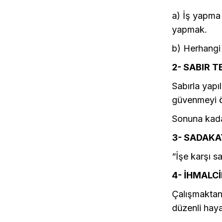
a) İş yapma 
yapmak.
b) Herhangi
2- SABIR T
Sabırla yapı
güvenmeyi ö
Sonuna kada
3- SADAKA
“İşe karşı s
4- İHMALCİ
Çalışmaktan 
düzenli haya