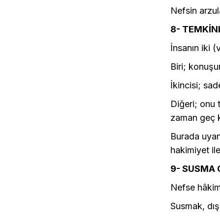
Nefsin arzu
8- TEMKİN
İnsanın iki (
Biri; konuşur
İkincisi; sa
Diğeri; onu 
zaman geç ka
Burada uyanı
hakimiyet ile
9- SUSMA
Nefse hâkim 
Susmak, dış 