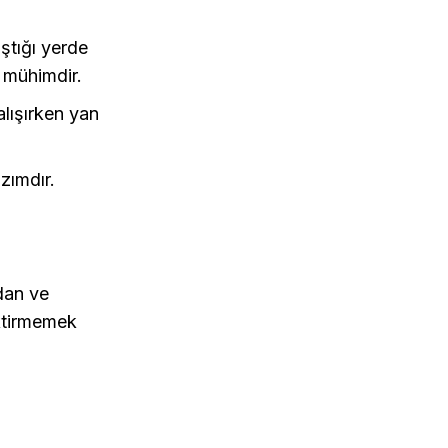
ıştığı yerde
 mühimdir.
alışırken yan
azımdır.
dan ve
iktirmemek