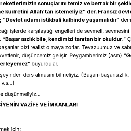
reketlerimizin sonuçlarını temiz ve berrak bir şeki
 kudretini Allah’tan istemeliyiz” der. Fransız dev
 “Devlet adamı istikbali kalbinde yaşamalıdır
” dem
ağı işlerde karşılaştığı engelleri de sevmeli, sevmesini 
. “
Başarısızlık bile, kendimizi tanıtan bir okuldur
.” 
başarılar bizi realist olmaya zorlar. Tevazuumuz ve sabr
vvetlenir, düşüncemiz gelişir. Peygamberimiz (asm) “
G
lerleyemez
” buyurdular.
şeyinden ders almasını bilmeliyiz. (Başarı-başarısızlık, s
v.s...)
e düşünmeliyiz...
BİYENİN VAZİFE VE İMKANLARI
lmek için;