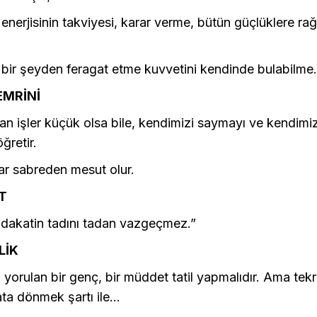
enerjisinin takviyesi, karar verme, bütün güçlüklere r
 bir şeyden feragat etme kuvvetini kendinde bulabilme.
EMRİNİ
lan işler küçük olsa bile, kendimizi saymayı ve kendimi
ğretir.
r sabreden mesut olur.
T
adakatin tadını tadan vazgeçmez.”
LİK
yorulan bir genç, bir müddet tatil yapmalıdır. Ama tekr
ta dönmek şartı ile...