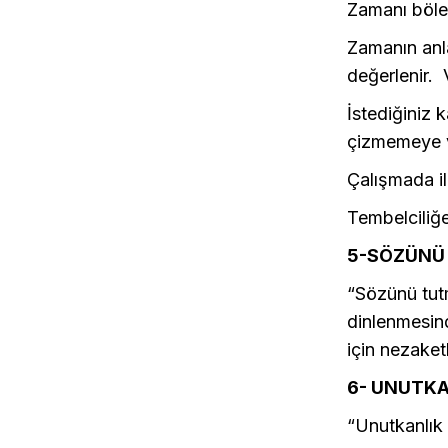
Zamanı böler
Zamanın anla
değerlenir.
İstediğiniz k
çizmemeye 
Çalışmada ilg
Tembelciliğe
5-SÖZÜNÜ
“Sözünü tut
dinlenmesin
için nezaket
6- UNUTKA
“Unutkanlık 