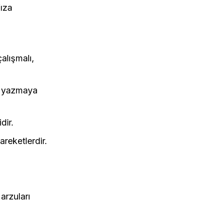
fıza
çalışmalı,
a, yazmaya
dir.
reketlerdir.
arzuları