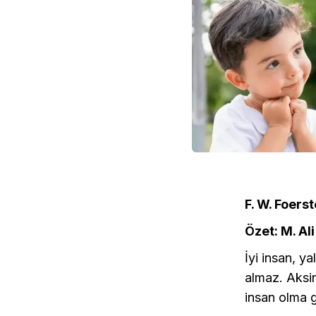
F. W. Foerst
Özet: M. Al
İyi insan, y
almaz. Aksin
insan olma g