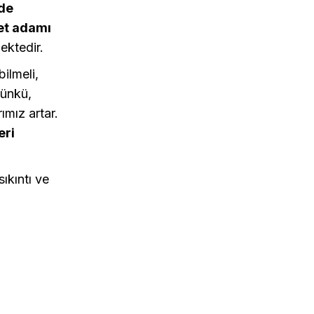
lde
let adamı
ektedir.
bilmeli,
Çünkü,
ımız artar.
eri
ıkıntı ve