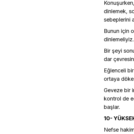
Konuşurken, 
dinlemek, so
sebeplerini 
Bunun için o
dinlemeliyiz
Bir şeyi so
dar çevresi
Eğlenceli bi
ortaya döker
Geveze bir i
kontrol de e
başlar.
10- YÜKSE
Nefse hakimi