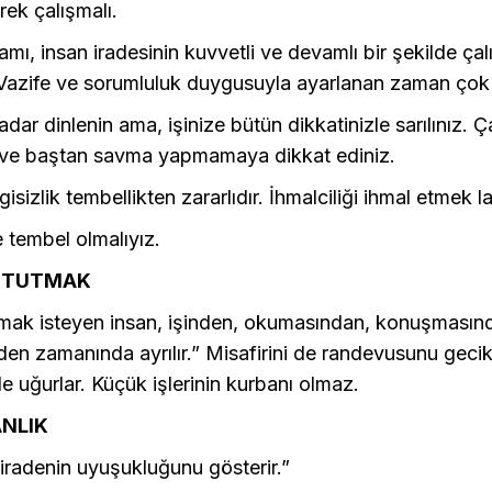
ek çalışmalı.
mı, insan iradesinin kuvvetli ve devamlı bir şekilde çal
 Vazife ve sorumluluk duygusuyla ayarlanan zaman çok
adar dinlenin ama, işinize bütün dikkatinizle sarılınız. Ç
ve baştan savma yapmamaya dikkat ediniz.
isizlik tembellikten zararlıdır. İhmalciliği ihmal etmek l
 tembel olmalıyız.
 TUTMAK
mak isteyen insan, işinden, okumasından, konuşmasın
den zamanında ayrılır.” Misafirini de randevusunu gec
le uğurlar. Küçük işlerinin kurbanı olmaz.
NLIK
iradenin uyuşukluğunu gösterir.”