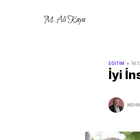
•
EĞİTİM
16.
İyi İ
MEHM