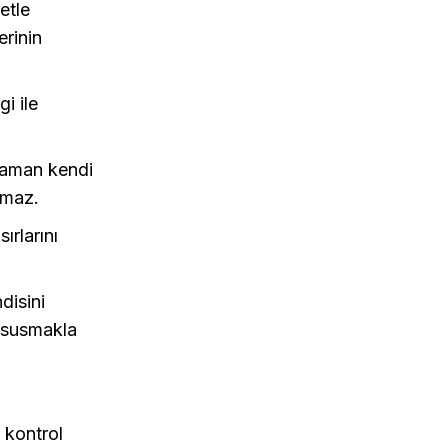
etle
erinin
i ile
 zaman kendi
amaz.
ırlarını
disini
, susmakla
 kontrol