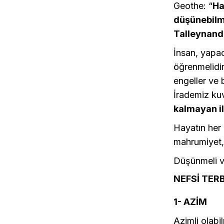
Geothe: “
Ha
düşünebilme
Talleynand;
İnsan, yapac
öğrenmelidir
engeller ve 
İrademiz ku
kalmayan i
Hayatın her 
mahrumiyet, 
Düşünmeli v
NEFSİ TER
1- AZİM
Azimli olabi