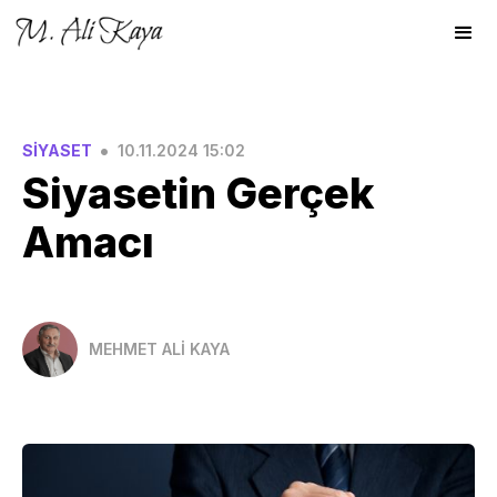
•
SİYASET
10.11.2024 15:02
Siyasetin Gerçek
Amacı
MEHMET ALİ KAYA