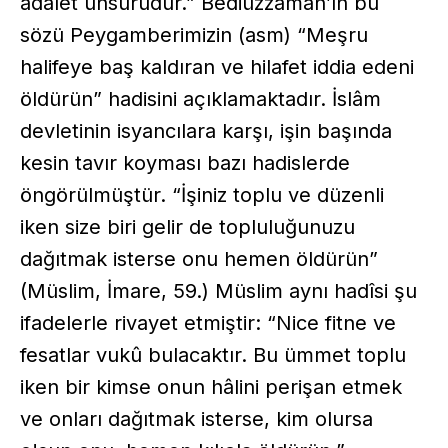
adalet unsurudur.” Bediüzzaman’ın bu
sözü Peygamberimizin (asm) “Meşru
halifeye baş kaldıran ve hilafet iddia edeni
öldürün” hadisini açıklamaktadır. İslâm
devletinin isyancılara karşı, işin başında
kesin tavır koyması bazı hadislerde
öngörülmüştür. “İşiniz toplu ve düzenli
iken size biri gelir de topluluğunuzu
dağıtmak isterse onu hemen öldürün”
(Müslim, İmare, 59.) Müslim aynı hadîsi şu
ifadelerle rivayet etmiştir: “Nice fitne ve
fesatlar vukû bulacaktır. Bu ümmet toplu
iken bir kimse onun hâlini perişan etmek
ve onları dağıtmak isterse, kim olursa