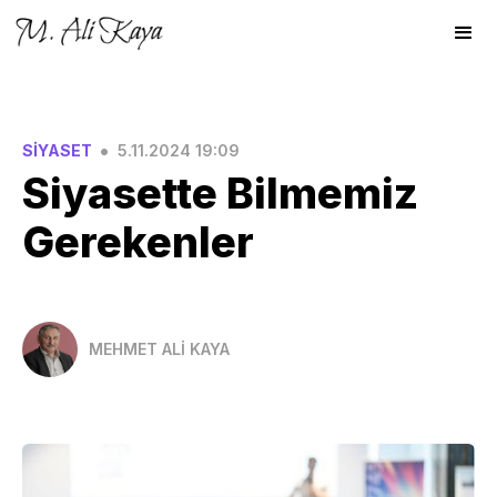
•
SİYASET
5.11.2024 19:09
Siyasette Bilmemiz
Gerekenler
MEHMET ALİ KAYA