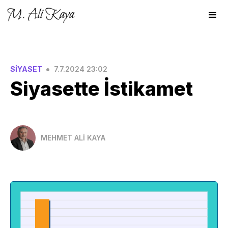
•
SİYASET
7.7.2024 23:02
Siyasette İstikamet
MEHMET ALİ KAYA