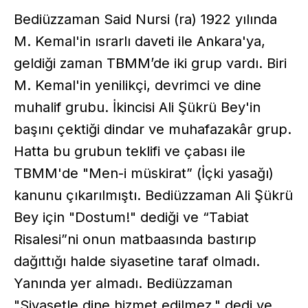
Bediüzzaman Said Nursi (ra) 1922 yılında
M. Kemal'in ısrarlı daveti ile Ankara'ya,
geldiği zaman TBMM’de iki grup vardı. Biri
M. Kemal'in yenilikçi, devrimci ve dine
muhalif grubu. İkincisi Ali Şükrü Bey'in
başını çektiği dindar ve muhafazakâr grup.
Hatta bu grubun teklifi ve çabası ile
TBMM'de "Men-i müskirat” (İçki yasağı)
kanunu çıkarılmıştı. Bediüzzaman Ali Şükrü
Bey için "Dostum!" dediği ve “Tabiat
Risalesi”ni onun matbaasında bastırıp
dağıttığı halde siyasetine taraf olmadı.
Yanında yer almadı. Bediüzzaman
"Siyasetle dine hizmet edilmez." dedi ve