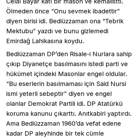
Celal Bayar katı bir mason ve kemalistti.
Ölmeden önce “Onu sevmek ibadettir”
diyen birisi idi. Bediüzzaman ona “Tebrik
Mektubu” yazdı ve bunu gizlemedi
Emirdağ Lahikasına koydu.
Bediüzzaman DP’den Risale-i Nurlara sahip
çıkıp Diyanetçe basılmasını istedi parti ve
hükümet içindeki Masonlar engel oldular.
“Bu eserlerin basılmaması için Said Nursi
ismi yeterli sebeptir” diyen ve engel
olanlar Demokrat Partili idi. DP Atatürkü
koruma kanunu çıkarttı. Anıtkabiri yaptırdı.
Ama Bediüzzaman 1960’da vefat edene
kadar DP aleyhinde bir tek cümle