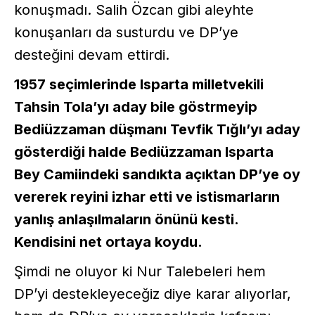
konuşmadı. Salih Özcan gibi aleyhte
konuşanları da susturdu ve DP’ye
desteğini devam ettirdi.
1957 seçimlerinde Isparta milletvekili
Tahsin Tola’yı aday bile göstrmeyip
Bediüzzaman düşmanı Tevfik Tığlı’yı aday
gösterdiği halde Bediüzzaman Isparta
Bey Camiindeki sandıkta açıktan DP’ye oy
vererek reyini izhar etti ve istismarların
yanlış anlaşılmaların önünü kesti.
Kendisini net ortaya koydu.
Şimdi ne oluyor ki Nur Talebeleri hem
DP’yi destekleyeceğiz diye karar alıyorlar,