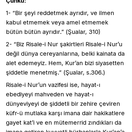
Çünkü:
1- “Bir şeyi reddetmek ayrıdır, ve ilmen
kabul etmemek veya amel etmemek
bütün bütün ayrıdır.” (Şualar, 310)
2- “Biz Risale-i Nur şakirtleri Risale-i Nur’u
değil dünya cereyanlarına, belki kainata da
alet edemeyiz. Hem, Kur’an bizi siyasetten
şiddetle menetmiş.” (Şualar, s.306.)
Risale-i Nur’un vazifesi ise, hayat-ı
ebediyeyi mahveden ve hayat-ı
dünyeviyeyi de şiddetli bir zehire çeviren
küfr-ü mutlaka karşı imana dair hakikatlere
gayet kat’i ve en mütemerrid zındıkları da
imana getiren kuvvetli bürhanlarla Kur’an’a