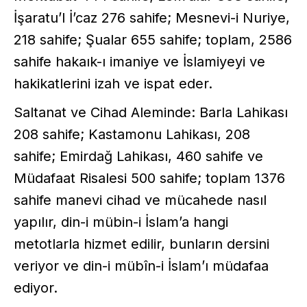
İşaratu’l İ’caz 276 sahife; Mesnevi-i Nuriye,
218 sahife; Şualar 655 sahife; toplam, 2586
sahife hakaık-ı imaniye ve İslamiyeyi ve
hakikatlerini izah ve ispat eder.
Saltanat ve Cihad Aleminde: Barla Lahikası
208 sahife; Kastamonu Lahikası, 208
sahife; Emirdağ Lahikası, 460 sahife ve
Müdafaat Risalesi 500 sahife; toplam 1376
sahife manevi cihad ve mücahede nasıl
yapılır, din-i mübin-i İslam’a hangi
metotlarla hizmet edilir, bunların dersini
veriyor ve din-i mübîn-i İslam’ı müdafaa
ediyor.