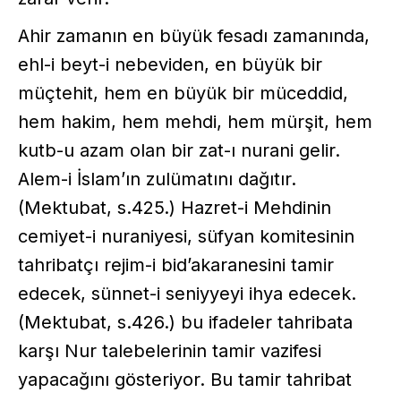
Ahir zamanın en büyük fesadı zamanında,
ehl-i beyt-i nebeviden, en büyük bir
müçtehit, hem en büyük bir müceddid,
hem hakim, hem mehdi, hem mürşit, hem
kutb-u azam olan bir zat-ı nurani gelir.
Alem-i İslam’ın zulümatını dağıtır.
(Mektubat, s.425.) Hazret-i Mehdinin
cemiyet-i nuraniyesi, süfyan komitesinin
tahribatçı rejim-i bid’akaranesini tamir
edecek, sünnet-i seniyyeyi ihya edecek.
(Mektubat, s.426.) bu ifadeler tahribata
karşı Nur talebelerinin tamir vazifesi
yapacağını gösteriyor. Bu tamir tahribat