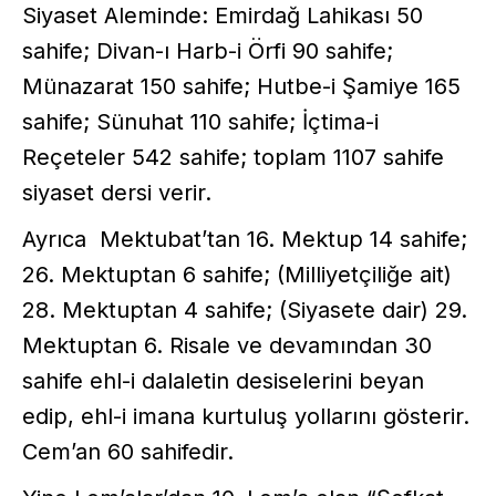
Siyaset Aleminde: Emirdağ Lahikası 50
sahife; Divan-ı Harb-i Örfi 90 sahife;
Münazarat 150 sahife; Hutbe-i Şamiye 165
sahife; Sünuhat 110 sahife; İçtima-i
Reçeteler 542 sahife; toplam 1107 sahife
siyaset dersi verir.
Ayrıca Mektubat’tan 16. Mektup 14 sahife;
26. Mektuptan 6 sahife; (Milliyetçiliğe ait)
28. Mektuptan 4 sahife; (Siyasete dair) 29.
Mektuptan 6. Risale ve devamından 30
sahife ehl-i dalaletin desiselerini beyan
edip, ehl-i imana kurtuluş yollarını gösterir.
Cem’an 60 sahifedir.