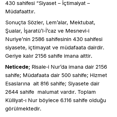
430 sahifesi “Siyaset – İçtimaiyat –
Müdafaattır.
Sonuçta Sözler, Lem’alar, Mektubat,
Şualar, İşaratü’l-İ’caz ve Mesnevi-i
Nuriye’nin 2586 sahifesinin 430 sahifesi
siyasete, içtimayat ve müdafaata dairdir.
Geriye kalır 2156 sahife imana aittir.
Neticede;
Risale-i Nur’da imana dair 2156
sahife; Müdafaata dair 500 sahife; Hizmet
Esaslarına ait 816 sahife; Siyasete dair
2644 sahife malumat vardır. Toplam
Külliyat-ı Nur böylece 6.116 sahife olduğu
görülmektedir.