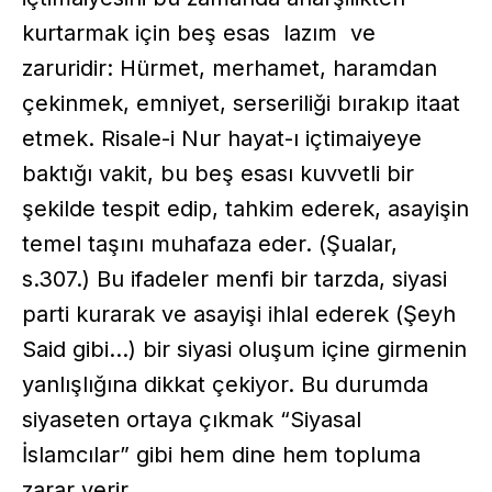
kurtarmak için beş esas lazım ve
zaruridir: Hürmet, merhamet, haramdan
çekinmek, emniyet, serseriliği bırakıp itaat
etmek. Risale-i Nur hayat-ı içtimaiyeye
baktığı vakit, bu beş esası kuvvetli bir
şekilde tespit edip, tahkim ederek, asayişin
temel taşını muhafaza eder. (Şualar,
s.307.) Bu ifadeler menfi bir tarzda, siyasi
parti kurarak ve asayişi ihlal ederek (Şeyh
Said gibi…) bir siyasi oluşum içine girmenin
yanlışlığına dikkat çekiyor. Bu durumda
siyaseten ortaya çıkmak “Siyasal
İslamcılar” gibi hem dine hem topluma
zarar verir.