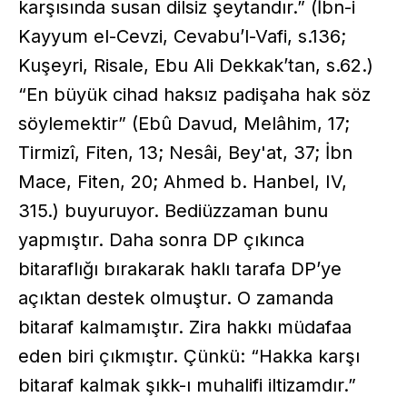
karşısında susan dilsiz şeytandır.” (İbn-i
Kayyum el-Cevzi, Cevabu’l-Vafi, s.136;
Kuşeyri, Risale, Ebu Ali Dekkak’tan, s.62.)
“En büyük cihad haksız padişaha hak söz
söylemektir” (Ebû Davud, Melâhim, 17;
Tirmizî, Fiten, 13; Nesâi, Bey'at, 37; İbn
Mace, Fiten, 20; Ahmed b. Hanbel, IV,
315.) buyuruyor. Bediüzzaman bunu
yapmıştır. Daha sonra DP çıkınca
bitaraflığı bırakarak haklı tarafa DP’ye
açıktan destek olmuştur. O zamanda
bitaraf kalmamıştır. Zira hakkı müdafaa
eden biri çıkmıştır. Çünkü: “Hakka karşı
bitaraf kalmak şıkk-ı muhalifi iltizamdır.”