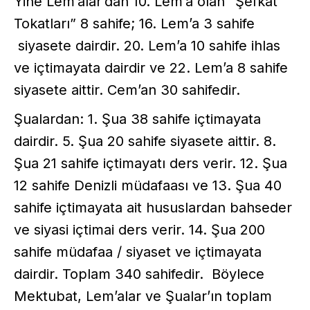
Yine Lem’alar’dan 10. Lem’a olan “Şefkat
Tokatları” 8 sahife; 16. Lem’a 3 sahife
siyasete dairdir. 20. Lem’a 10 sahife ihlas
ve içtimayata dairdir ve 22. Lem’a 8 sahife
siyasete aittir. Cem’an 30 sahifedir.
Şualardan: 1. Şua 38 sahife içtimayata
dairdir. 5. Şua 20 sahife siyasete aittir. 8.
Şua 21 sahife içtimayatı ders verir. 12. Şua
12 sahife Denizli müdafaası ve 13. Şua 40
sahife içtimayata ait hususlardan bahseder
ve siyasi içtimai ders verir. 14. Şua 200
sahife müdafaa / siyaset ve içtimayata
dairdir. Toplam 340 sahifedir. Böylece
Mektubat, Lem’alar ve Şualar’ın toplam