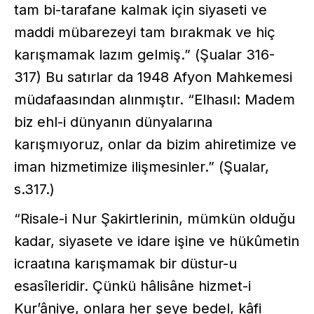
tam bi-tarafane kalmak için siyaseti ve
maddi mübarezeyi tam bırakmak ve hiç
karışmamak lazım gelmiş.” (Şualar 316-
317) Bu satırlar da 1948 Afyon Mahkemesi
müdafaasından alınmıştır. “Elhasıl: Madem
biz ehl-i dünyanın dünyalarına
karışmıyoruz, onlar da bizim ahiretimize ve
iman hizmetimize ilişmesinler.” (Şualar,
s.317.)
“Risale-i Nur Şakirtlerinin, mümkün olduğu
kadar, siyasete ve idare işine ve hükûmetin
icraatına karışmamak bir düstur-u
esasîleridir. Çünkü hâlisâne hizmet-i
Kur’âniye, onlara her şeye bedel, kâfi