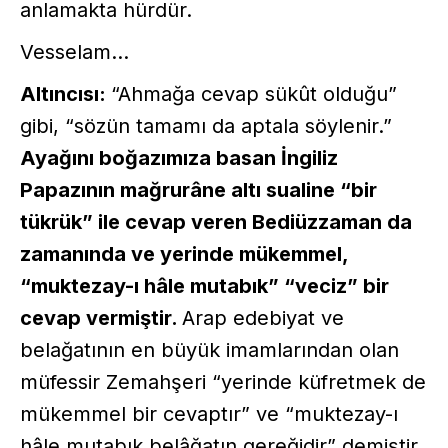
anlamakta hürdür.
Vesselam…
Altıncısı:
“Ahmağa cevap sükût olduğu”
gibi, “sözün tamamı da aptala söylenir.”
Ayağını boğazımıza basan İngiliz
Papazının mağrurâne altı sualine “bir
tükrük” ile cevap veren Bediüzzaman da
zamanında ve yerinde mükemmel,
“muktezay-ı hâle mutabık” “veciz” bir
cevap vermiştir.
Arap edebiyat ve
belağatının en büyük imamlarından olan
müfessir Zemahşeri “yerinde küfretmek de
mükemmel bir cevaptır” ve “muktezay-ı
hâle mutabık belâğatın gereğidir” demiştir.