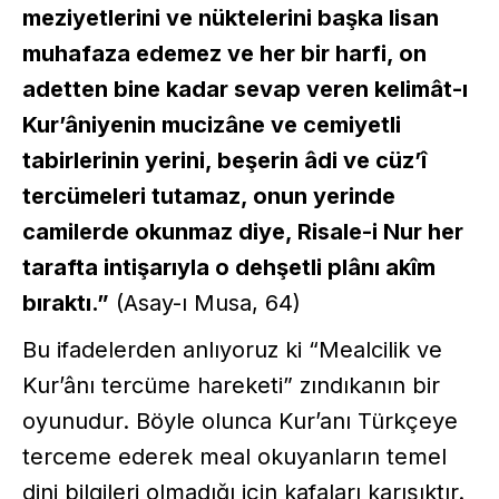
meziyetlerini ve nüktelerini başka lisan
muhafaza edemez ve her bir harfi, on
adetten bine kadar sevap veren kelimât-ı
Kur’âniyenin mucizâne ve cemiyetli
tabirlerinin yerini, beşerin âdi ve cüz’î
tercümeleri tutamaz, onun yerinde
camilerde okunmaz diye, Risale-i Nur her
tarafta intişarıyla o dehşetli plânı akîm
bıraktı.”
(Asay-ı Musa, 64)
Bu ifadelerden anlıyoruz ki “Mealcilik ve
Kur’ânı tercüme hareketi” zındıkanın bir
oyunudur. Böyle olunca Kur’anı Türkçeye
terceme ederek meal okuyanların temel
dini bilgileri olmadığı için kafaları karışıktır.