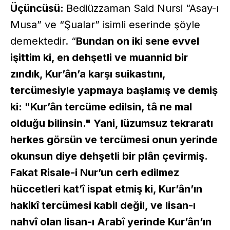
Üçüncüsü:
Bediüzzaman Said Nursi “Asay-ı
Musa” ve “Şualar” isimli eserinde şöyle
demektedir. “
Bundan on iki sene evvel
işittim ki, en dehşetli ve muannid bir
zındık, Kur’ân’a karşı suikastını,
tercümesiyle yapmaya başlamış ve demiş
ki: "Kur’ân tercüme edilsin, tâ ne mal
olduğu bilinsin." Yani, lüzumsuz tekraratı
herkes görsün ve tercümesi onun yerinde
okunsun diye dehşetli bir plân çevirmiş.
Fakat Risale-i Nur’un cerh edilmez
hüccetleri kat’î ispat etmiş ki, Kur’ân’ın
hakikî tercümesi kabil değil, ve lisan-ı
nahvî olan lisan-ı Arabî yerinde Kur’ân’ın