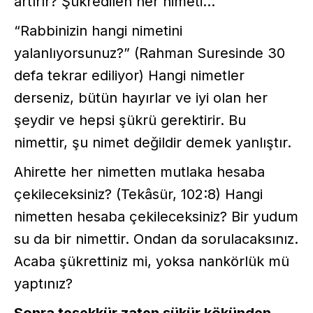
artırır? Şükredilen her nimeti…
“Rabbinizin hangi nimetini
yalanlıyorsunuz?” (Rahman Suresinde 30
defa tekrar ediliyor) Hangi nimetler
derseniz, bütün hayırlar ve iyi olan her
şeydir ve hepsi şükrü gerektirir. Bu
nimettir, şu nimet değildir demek yanlıştır.
Ahirette her nimetten mutlaka hesaba
çekileceksiniz? (Tekâsür, 102:8) Hangi
nimetten hesaba çekileceksiniz? Bir yudum
su da bir nimettir. Ondan da sorulacaksınız.
Acaba şükrettiniz mi, yoksa nankörlük mü
yaptınız?
Sonra teşekkür zaten şükür kökünden