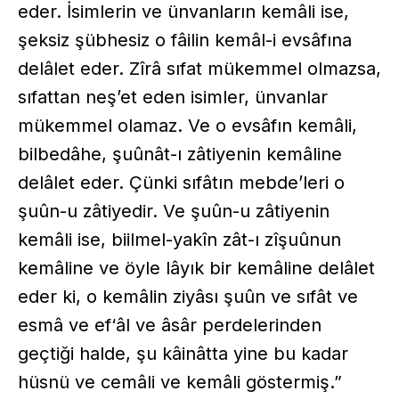
eder. İsimlerin ve ün­vanların kemâli ise,
şeksiz şübhesiz o fâilin kemâl-i evsâfına
delâlet eder. Zîrâ sıfat mükemmel olmazsa,
sıfattan neş’et eden isimler, ünvanlar
mükemmel olamaz. Ve o evsâfın kemâli,
bilbedâhe, şuûnât-ı zâtiyenin kemâline
delâlet eder. Çünki sıfâtın mebde’leri o
şuûn-u zâtiyedir. Ve şuûn-u zâtiyenin
kemâli ise, biilmel-yakîn zât-ı zîşuûnun
kemâline ve öyle lâyık bir kemâline delâlet
eder ki, o kemâlin ziyâsı şuûn ve sıfât ve
esmâ ve ef‘âl ve âsâr perdelerinden
geçtiği halde, şu kâinâtta yine bu kadar
hüsnü ve cemâli ve kemâli göstermiş.”