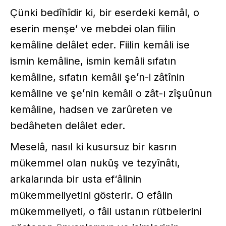
Çünki bedîhîdir ki, bir eserdeki kemâl, o
eserin menşe’ ve mebdei olan fiilin
kemâline delâlet eder. Fiilin kemâli ise
ismin kemâline, ismin kemâli sıfatın
kemâline, sıfatın kemâli şe’n-i zâtînin
kemâline ve şe’nin kemâli o zât-ı zîşuûnun
kemâline, hadsen ve zarûreten ve
bedâheten delâlet eder.
Meselâ, nasıl ki kusursuz bir kasrın
mükemmel olan nukūş ve tezyînâtı,
arkalarında bir usta ef‘âlinin
mükemmeliyetini gösterir. O efâlin
mükemmeliyeti, o fâil ustanın rütbelerini