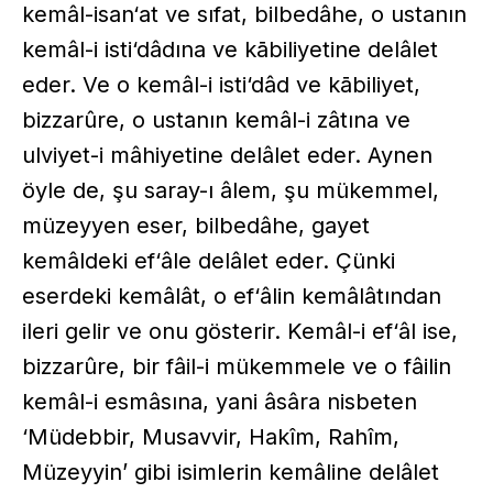
kemâl-isan‘at ve sıfat, bilbedâhe, o ustanın
kemâl-i isti‘dâdına ve kābili­yetine delâlet
eder. Ve o kemâl-i isti‘dâd ve kābiliyet,
bizzarûre, o ustanın kemâl-i zâtına ve
ulviyet-i mâhiyetine delâlet eder. Aynen
öyle de, şu saray-ı âlem, şu mükemmel,
müzeyyen eser, bilbedâhe, gayet
kemâldeki ef‘âle delâlet eder. Çünki
eserdeki kemâlât, o ef‘âlin kemâlâtından
ileri gelir ve onu gösterir. Kemâl-i ef‘âl ise,
bizzarûre, bir fâil-i mükemmele ve o fâilin
kemâl-i esmâsına, yani âsâra nisbeten
‘Müdebbir, Musavvir, Hakîm, Rahîm,
Müzeyyin’ gibi isimlerin kemâline delâlet