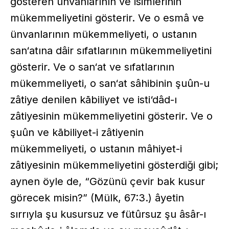
gösteren ünvanlarının ve isimlerinin
mükemmeliyetini gösterir. Ve o esmâ ve
ünvanlarının mükemmeliyeti, o ustanın
san‘atına dâir sıfatlarının mükemmeliyetini
gösterir. Ve o san‘at ve sıfatlarının
mükemmeliyeti, o san‘at sâhibinin şuûn-u
zâtiye denilen kābiliyet ve isti‘dâd-ı
zâtiyesinin mükemmeliyetini gösterir. Ve o
şuûn ve kābiliyet-i zâtiyenin
mükemmeliyeti, o ustanın mâhiyet-i
zâtiyesinin mükemmeliyetini gösterdiği gibi;
aynen öyle de, “Gözünü çevir bak kusur
görecek misin?” (Mülk, 67:3.) âyetin
sırrıyla şu kusursuz ve fütûrsuz şu âsâr-ı