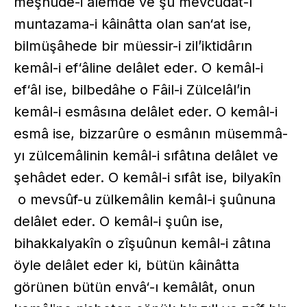
meşhûde-i âlemde ve şu mevcûdât-ı
muntazama-i kâinâtta olan san‘at ise,
bilmüşâhede bir müessir-i zil’iktidârın
kemâl-i ef‘âline delâlet eder. O kemâl-i
ef‘âl ise, bilbedâhe o Fâil-i Zülcelâl’in
kemâl-i esmâsına delâlet eder. O kemâl-i
esmâ ise, bizzarûre o esmânın müsemmâ-
yı zülcemâlinin kemâl-i sıfâtına delâlet ve
şehâdet eder. O kemâl-i sıfât ise, bilyakîn
o mevsûf-u zülkemâlin kemâl-i şuûnuna
delâlet eder. O kemâl-i şuûn ise,
bihakkalyakîn o zîşuûnun kemâl-i zâtına
öyle delâlet eder ki, bütün kâinâtta
görünen bütün envâ‘-ı kemâlât, onun