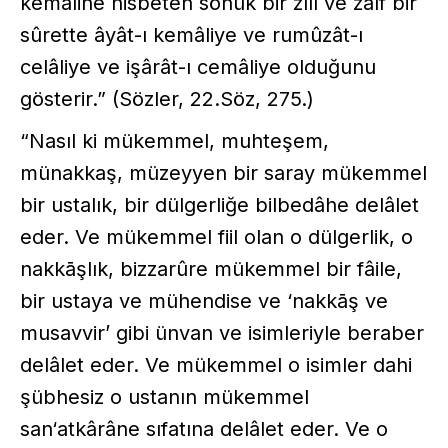
kemâline nisbeten sönük bir zıll ve zaîf bir
sûrette âyât-ı kemâliye ve rumûzât-ı
celâliye ve işârât-ı cemâliye olduğunu
gösterir.” (Sözler, 22.Söz, 275.)
“Nasıl ki mükemmel, muhteşem,
münakkaş, müzeyyen bir saray mükemmel
bir ustalık, bir dülgerliğe bilbedâhe delâlet
eder. Ve mükemmel fiil olan o dülgerlik, o
nakkāşlık, bizzarûre mükemmel bir fâile,
bir ustaya ve mühendise ve ‘nakkāş ve
musavvir’ gibi ünvan ve isimleriyle beraber
delâlet eder. Ve mükemmel o isimler dahi
şübhesiz o ustanın mükemmel
san‘atkârâne sıfatına delâlet eder. Ve o