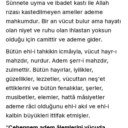
Sünnete uyma ve ibadet kastı ile Allah
rızası kastedilmeyen ameller ademe
mahkumdur. Bir an vücut bulur ama hayatı
olan niyet ve ruhu olan ihlastan yoksun
olduğu için camittir ve ademe gider.
Bütün ehl-i tahkikin icmâıyla, vücut hayr-ı
mahzdır, nurdur. Adem şerr-i mahzdır,
zulmettir. Bütün hayırlar, iyilikler,
güzellikler, lezzetler, vücuttan neş'et
ettiklerini ve bütün fenalıklar, şerler,
musibetler, elemler, hattâ mâsiyetler
ademe râci olduğunu ehl-i akıl ve ehl-i
kalbin büyükleri ittifak etmişler.
“
Cehennem adem âlemlerini vücuda