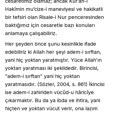
cesaretimiz olamaz; ancak Kur’ân-ı
Hakîmin mu’cize-i maneviyesi ve hakikatli
bir tefsiri olan Risale-i Nur penceresinden
baktığımız için cesaretle bazı konuları
anlamaya çalışabiliriz.
Her şeyden önce şunu kesinlikle ifade
edebiliriz ki Allah her şeyi adem-i sırftan,
yani hiç yoktan yaratmıştır. Yüce Allah’ın
yoktan yaratması iki şekildedir. Birincisi,
“adem-i sırftan” yani hiç yoktan
yaratmasıdır. (Sözler, 2004, s. 861) İkincisi
ise adem-i zahiriden vücûd-u hâricîye
çıkarmaktır. Bu da ya ibda ve ihtira, yani
hiçten ve yoktan vücut verir, ona lazım