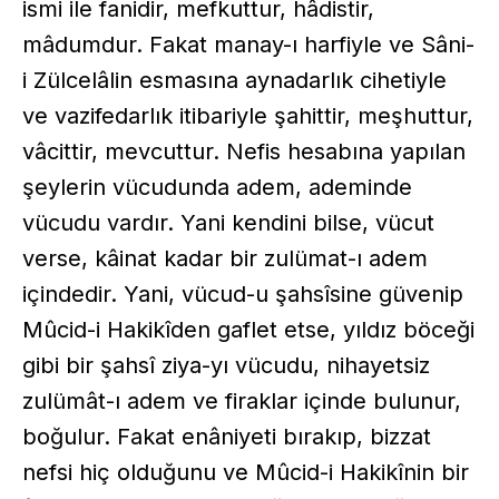
ismi ile fanidir, mefkuttur, hâdistir,
mâdumdur. Fakat manay-ı harfiyle ve Sâni-
i Zülcelâlin esmasına aynadarlık cihetiyle
ve vazifedarlık itibariyle şahittir, meşhuttur,
vâcittir, mevcuttur. Nefis hesabına yapılan
şeylerin vücudunda adem, ademinde
vücudu vardır. Yani kendini bilse, vücut
verse, kâinat kadar bir zulümat-ı adem
içindedir. Yani, vücud-u şahsîsine güvenip
Mûcid-i Hakikîden gaflet etse, yıldız böceği
gibi bir şahsî ziya-yı vücudu, nihayetsiz
zulümât-ı adem ve firaklar içinde bulunur,
boğulur. Fakat enâniyeti bırakıp, bizzat
nefsi hiç olduğunu ve Mûcid-i Hakikînin bir