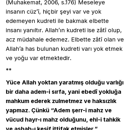
(Muhakemat, 2006, s.176) Meseleye
insanın cüz’î, hiçbir şeyi var ve yok
edemeyen kudreti ile bakmak elbette
insanı yanıltır. Allah’ın kudreti ise zâtî olup,
acz müdahale edemez. Elbette zâtî olan ve
Allah’a has bulunan kudreti varı yok etmek
ve yoğu var etmektedir.
**
Yüce Allah yoktan yaratmış olduğu varlığı
bir daha adem-i sırfa, yani ebedî yokluğa
mahkum ederek zulmetmez ve haksızlık
yapmaz. Çünkü “Adem şerr-i mahz ve
vücud hayr-ı mahz olduğunu, ehl-i tahkik
ve ashab-ı keşif ittifak etmişler.”