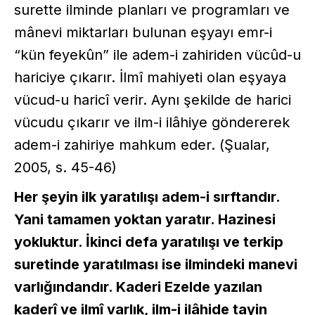
surette ilminde planları ve programları ve
mânevi miktarları bulunan eşyayı emr-i
“kün feyekûn” ile adem-i zahiriden vücûd-u
hariciye çıkarır. İlmî mahiyeti olan eşyaya
vücud-u haricî verir. Aynı şekilde de harici
vücudu çıkarır ve ilm-i ilâhiye göndererek
adem-i zahiriye mahkum eder. (Şualar,
2005, s. 45-46)
Her şeyin ilk yaratılışı adem-i sırftandır.
Yani tamamen yoktan yaratır. Hazinesi
yokluktur. İkinci defa yaratılışı ve terkip
suretinde yaratılması ise ilmindeki manevi
varlığındandır. Kaderi Ezelde yazılan
kaderî ve ilmî varlık, ilm-i ilâhide tayin