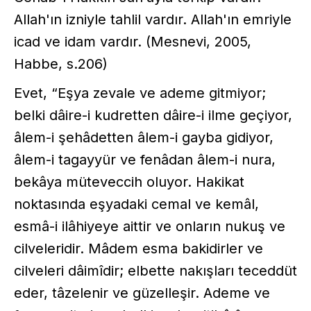
Allah'ın izniyle tahlil vardır. Allah'ın emriyle
icad ve idam vardır. (Mesnevi, 2005,
Habbe, s.206)
Evet, “Eşya zevale ve ademe gitmiyor;
belki dâire-i kudretten dâire-i ilme geçiyor,
âlem-i şehâdetten âlem-i gayba gidiyor,
âlem-i tagayyür ve fenâdan âlem-i nura,
bekâya müteveccih oluyor. Hakikat
noktasında eşyadaki cemal ve kemâl,
esmâ-i ilâhiyeye aittir ve onların nukuş ve
cilveleridir. Mâdem esma bakidirler ve
cilveleri dâimîdir; elbette nakışları teceddüt
eder, tâzelenir ve güzelleşir. Ademe ve