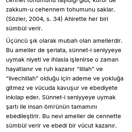
cennet tohumunu taşıdığı gibi, küfür de
zakkum-u cehennem tohumunu saklar.
(Sözler, 2004, s. 34) Ahirette her biri
sümbül verir.
Üçüncü şık olarak mubah olan amellerdir.
Bu ameller de şeriata, sünnet-i seniyyeye
uymak niyeti ve ihlasla işlenirse o zaman
hayatlanır ve ruh kazanır “lillah” ve
“livechillah” olduğu için ademe ve yokluğa
gitmez ve vücuda kavuşur ve ebediyete
inkılap eder. Sünnet-i seniyyeye uymak
şartı ile insan ömrünün tamamını
ebedileştirir. Bu nevi ameller de cennette
sümbül verir ve ebedi bir vücut kazanır.