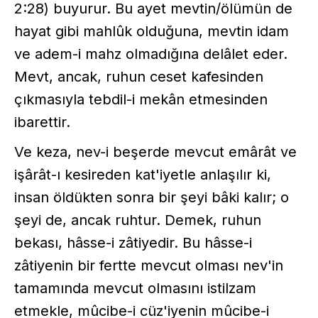
2:28) buyurur. Bu ayet mevtin/ölümün de
hayat gibi mahlûk olduğuna, mevtin idam
ve adem-i mahz olmadığına delâlet eder.
Mevt, ancak, ruhun ceset kafesinden
çıkmasıyla tebdil-i mekân etmesinden
ibarettir.
Ve keza, nev-i beşerde mevcut emârât ve
işârât-ı kesireden kat'iyetle anlaşılır ki,
insan öldükten sonra bir şeyi bâki kalır; o
şeyi de, ancak ruhtur. Demek, ruhun
bekası, hâsse-i zâtiyedir. Bu hâsse-i
zâtiyenin bir fertte mevcut olması nev'in
tamamında mevcut olmasını istilzam
etmekle, mûcibe-i cüz'iyenin mûcibe-i