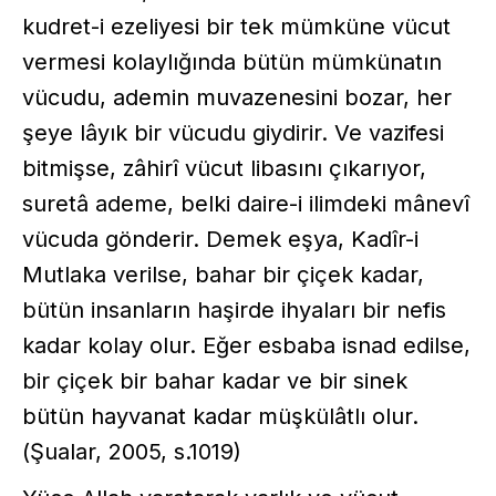
kudret-i ezeliyesi bir tek mümküne vücut
vermesi kolaylığında bütün mümkünatın
vücudu, ademin muvazenesini bozar, her
şeye lâyık bir vücudu giydirir. Ve vazifesi
bitmişse, zâhirî vücut libasını çıkarıyor,
suretâ ademe, belki daire-i ilimdeki mânevî
vücuda gönderir. Demek eşya, Kadîr-i
Mutlaka verilse, bahar bir çiçek kadar,
bütün insanların haşirde ihyaları bir nefis
kadar kolay olur. Eğer esbaba isnad edilse,
bir çiçek bir bahar kadar ve bir sinek
bütün hayvanat kadar müşkülâtlı olur.
(Şualar, 2005, s.1019)