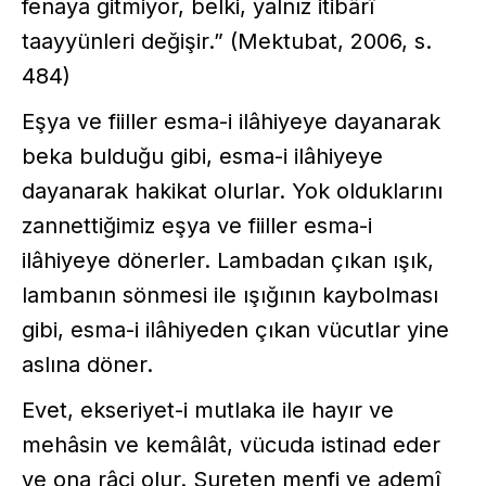
fenaya gitmiyor, belki, yalnız itibârî
taayyünleri değişir.” (Mektubat, 2006, s.
484)
Eşya ve fiiller esma-i ilâhiyeye dayanarak
beka bulduğu gibi, esma-i ilâhiyeye
dayanarak hakikat olurlar. Yok olduklarını
zannettiğimiz eşya ve fiiller esma-i
ilâhiyeye dönerler. Lambadan çıkan ışık,
lambanın sönmesi ile ışığının kaybolması
gibi, esma-i ilâhiyeden çıkan vücutlar yine
aslına döner.
Evet, ekseriyet-i mutlaka ile hayır ve
mehâsin ve kemâlât, vücuda istinad eder
ve ona râci olur. Sureten menfi ve ademî