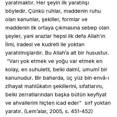
yaratmaktır. Her şeyin ilk yaratılışı
böyledir. Çünkü ruhlar, maddenin ruhu
olan kanunlar, şekiller, formlar ve
maddenin ilk ortaya çıkmasına sebep olan
şeyler, yani arazlar hepsi ilk defa Allah’ın
İlmi, iradesi ve kudreti ile yoktan
yaratılmışlardır. Bu Allah’a ait bir husustur.
“Varı yok etmek ve yoğu var etmek en
kolay, en suhuletli, belki daimî, umumî bir
kanunudur. Bir baharda, üç yüz bin envâ-ı
zîhayat mahlûkatın şekillerini, sıfatlarını,
belki zerratlarından başka bütün keyfiyat
ve ahvallerini hiçten icad eder” sırf yoktan
yaratır. (Lem’alar, 2005, s. 451-452)