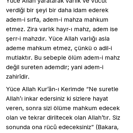
Yüce Allah yaratarak varlık ve vücut
verdiği bir şeyi bir daha idam ederek
adem-i sırfa, adem-i mahza mahkum
etmez. Zira varlık hayr-ı mahz, adem ise
şerr-i mahzdır. Yüce Allah varlığı asla
ademe mahkum etmez, çünkü o adil-i
mutlaktır. Bu sebeple ölüm adem-i mahz
değil sureten ademdir; yani adem-i
zahirîdir.
Yüce Allah Kur’ân-ı Kerimde “Ne suretle
Allah’ı inkar edersiniz ki sizlere hayat
veren, sonra sizi ölüme mahkum edecek
olan ve tekrar diriltecek olan Allah’tır. Siz
sonunda ona rücû edeceksiniz” (Bakara,