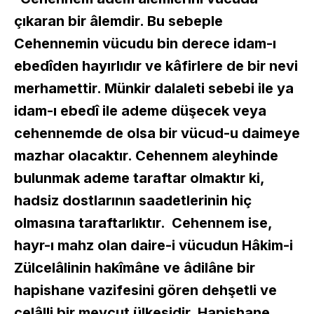
çıkaran bir âlemdir. Bu sebeple
Cehennemin vücudu bin derece idam-ı
ebedîden hayırlıdır ve kâfirlere de bir nevi
merhamettir. Münkir dalaleti sebebi ile ya
idam-ı ebedî ile ademe düşecek veya
cehennemde de olsa bir vücud-u daimeye
mazhar olacaktır. Cehennem aleyhinde
bulunmak ademe taraftar olmaktır ki,
hadsiz dostlarının saadetlerinin hiç
olmasına taraftarlıktır. Cehennem ise,
hayr-ı mahz olan daire-i vücudun Hâkim-i
Zülcelâlinin hakîmâne ve âdilâne bir
hapishane vazifesini gören dehşetli ve
celâlli bir mevcut ülkesidir. Hapishane