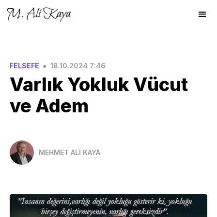
•
FELSEFE
18.10.2024 7:46
Varlık Yokluk Vücut
ve Adem
MEHMET ALİ KAYA