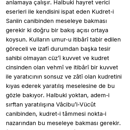
anlamaya çalışır. Halbuki hayret verici
eserleri ile kendisini ispat eden Kudret-i
Saniin canibinden meseleye bakması
gerekir ki doğru bir bakış açısı ortaya
koysun. Kulların umur-u itibârî tabir edilen
göreceli ve izafî durumdan başka tesir
sahibi olmayan cüz’î kuvvet ve kudret
cinsinden olan vehmî ve itibârî bir kuvvet
ile yaratıcının sonsuz ve zâtî olan kudretini
kıyas ederek yaratılış meselesine de bu
gözle bakıyor. Halbuki yoktan, adem-i
sırftan yaratılışına Vâcibu’l-Vücût
canibinden, kudret-i tâmmesi nokta-i
nazarından bu meseleye bakması gerekir.