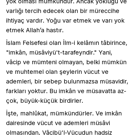
yok olması mümkündür. Ancak yokluğu ve
varlığı tercih edecek olan bir müreccihe
ihtiyaç vardır. Yoğu var etmek ve varı yok
etmek Allah’a hastır.
İslam Felsefesi olan İlm-i kelâmın tâbirince,
"imkân, müsâviyü't-tarafeyndir." Yani,
vâcip ve mümteni olmayan, belki mümkün
ve muhtemel olan şeylerin vücut ve
ademleri, bir sebep bulunmazsa müsavidir,
farkları yoktur. Bu imkân ve müsavatta az-
çok, büyük-küçük birdirler.
İşte, mahlûkat, mümkündürler. Ve imkân
dairesinde vücut ve ademleri müsâvi
olmasından, Vâcibü'l-Vücudun hadsiz