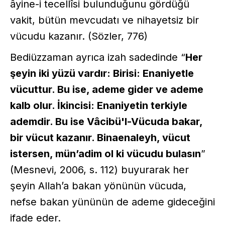
âyine-i tecellîsi bulunduğunu gördüğü
vakit, bütün mevcudatı ve nihayetsiz bir
vücudu kazanır. (Sözler, 776)
Bediüzzaman ayrıca izah sadedinde “
Her
şeyin iki yüzü vardır: Birisi: Enaniyetle
vücuttur. Bu ise, ademe gider ve ademe
kalb olur. İkincisi: Enaniyetin terkiyle
ademdir. Bu ise Vâcibü'l-Vücuda bakar,
bir vücut kazanır. Binaenaleyh, vücut
istersen, mün’adim ol ki vücudu bulasın
”
(Mesnevi, 2006, s. 112) buyurarak her
şeyin Allah’a bakan yönünün vücuda,
nefse bakan yününün de ademe gideceğini
ifade eder.