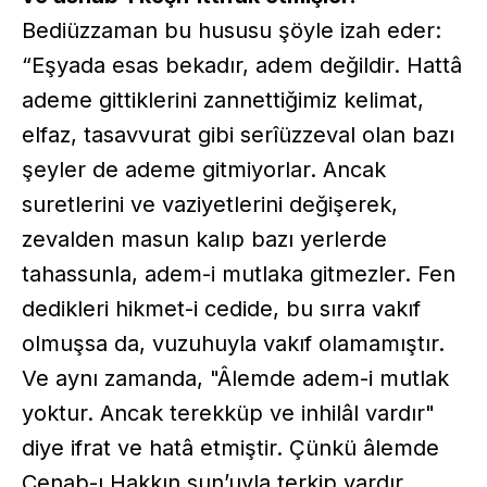
Bediüzzaman bu hususu şöyle izah eder:
“Eşyada esas bekadır, adem değildir. Hattâ
ademe gittiklerini zannettiğimiz kelimat,
elfaz, tasavvurat gibi serîüzzeval olan bazı
şeyler de ademe gitmiyorlar. Ancak
suretlerini ve vaziyetlerini değişerek,
zevalden masun kalıp bazı yerlerde
tahassunla, adem-i mutlaka gitmezler. Fen
dedikleri hikmet-i cedide, bu sırra vakıf
olmuşsa da, vuzuhuyla vakıf olamamıştır.
Ve aynı zamanda, "Âlemde adem-i mutlak
yoktur. Ancak terekküp ve inhilâl vardır"
diye ifrat ve hatâ etmiştir. Çünkü âlemde
Cenab-ı Hakkın sun’uyla terkip vardır.