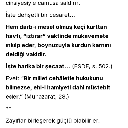
cinsiyesiyle camusa saldırır.
İşte dehşetli bir cesaret...
Hem darb-ı mesel olmuş keçi kurttan
havfı, “ıztırar” vaktinde mukavemete
ınkılp eder, boynuzuyla kurdun karnını
deldiği vakidir.
İşte harika bir şecaat...
(ESDE, s. 502.)
Evet: “
Bir millet cehâletle hukukunu
bilmezse, ehl-i hamiyeti dahi müstebit
eder.”
(Münazarat, 28.)
**
Zayıflar birleşerek güçlü olabilirler.